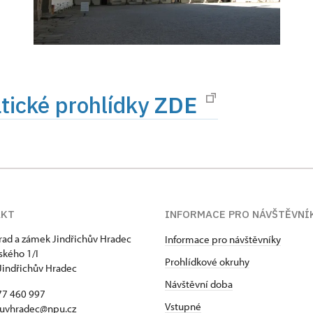
ické prohlídky
ZDE
AKT
INFORMACE PRO NÁVŠTĚVNÍ
hrad a zámek Jindřichův Hradec
Informace pro návštěvníky
kého 1/I
Prohlídkové okruhy
Jindřichův Hradec
Návštěvní doba
77 460 997
Vstupné
huvhradec@npu.cz