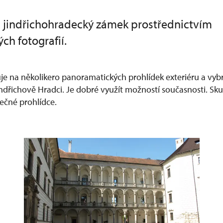
i jindřichohradecký zámek prostřednictvím
ch fotografií.
e na několikero panoramatických prohlídek exteriéru a vybr
ndřichově Hradci. Je dobré využít možností současnosti. Sku
tečné prohlídce.