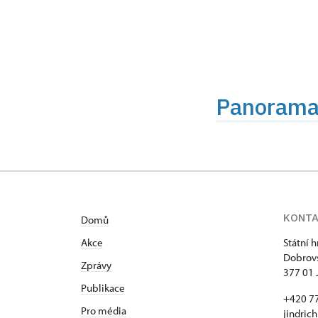
Panoramat
KONT
Domů
Akce
Státní 
Dobrovs
Zprávy
377 01 
Publikace
+420 7
Pro média
jindric