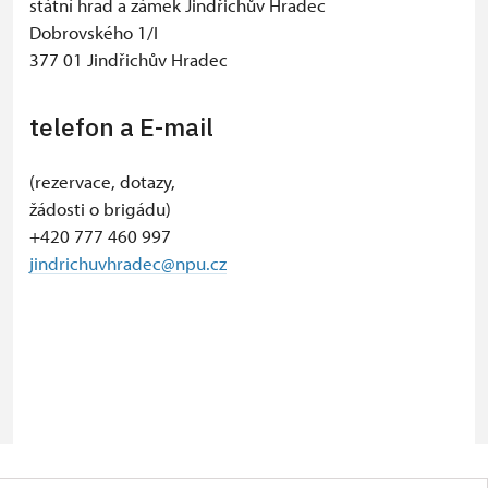
státní hrad a zámek Jindřichův Hradec
Dobrovského 1/I
377 01 Jindřichův Hradec
telefon a E-mail
(rezervace, dotazy,
žádosti o brigádu)
+420 777 460 997
jindrichuvhradec@npu.cz
© Seznam.cz a.s. a další