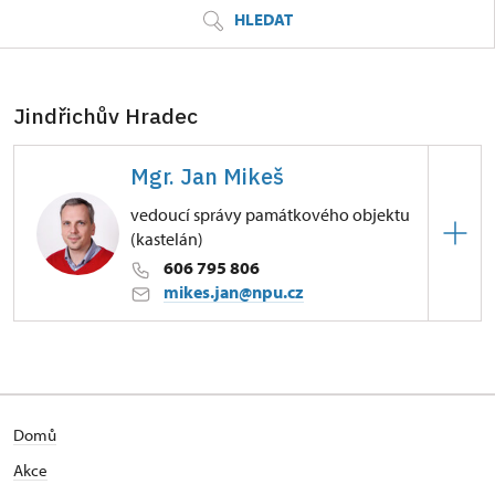
HLEDAT
Jindřichův Hradec
Mgr. Jan Mikeš
vedoucí správy památkového objektu
(kastelán)
606 795 806
mikes.jan@npu.cz
Zámek Jindřichův Hradec
Dobrovského 1/, Jindřichův Hradec
Domů
Akce