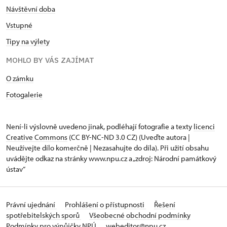
Návštěvní doba
Vstupné
Tipy na výlety
MOHLO BY VÁS ZAJÍMAT
O zámku
Fotogalerie
Není-li výslovně uvedeno jinak, podléhají fotografie a texty
licenci
Creative Commons
(CC BY-NC-ND 3.0 CZ) (Uveďte autora |
Neužívejte dílo komerčně | Nezasahujte do díla). Při užití obsahu
uvádějte odkaz na stránky www.npu.cz a „zdroj: Národní památkový
ústav“
Právní ujednání
Prohlášení o přístupnosti
Řešení
spotřebitelských sporů
Všeobecné obchodní podmínky
Podmínky pro výpůjčky NPÚ
webeditor@npu.cz