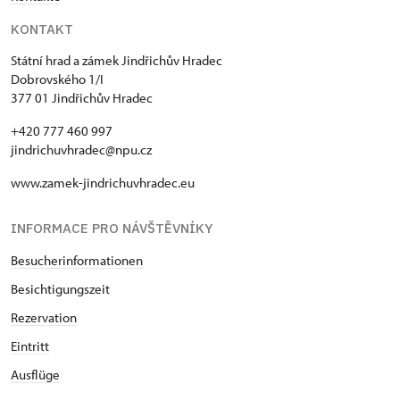
KONTAKT
Státní hrad a zámek Jindřichův Hradec
Dobrovského 1/I
377 01 Jindřichův Hradec
+420 777 460 997
jindrichuvhradec@npu.cz
www.zamek-jindrichuvhradec.eu
INFORMACE PRO NÁVŠTĚVNÍKY
Besucherinformationen
Besichtigungszeit
Rezervation
Eintritt
Ausflüge