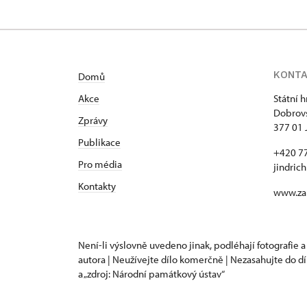
KONT
Domů
Akce
Státní 
Dobrovs
Zprávy
377 01 
Publikace
+420 7
Pro média
jindric
Kontakty
www.za
Není-li výslovně uvedeno jinak, podléhají fotografie a
autora | Neužívejte dílo komerčně | Nezasahujte do dí
a „zdroj: Národní památkový ústav“