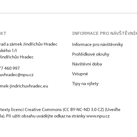
AKT
INFORMACE PRO NÁVŠTĚVNÍ
hrad a zámek Jindřichův Hradec
Informace pro návštěvníky
kého 1/I
Prohlídkové okruhy
Jindřichův Hradec
Návštěvní doba
77 460 997
Vstupné
huvhradec@npu.cz
Tipy na výlety
mek-jindrichuvhradec.eu
 texty
licenci Creative Commons
(CC BY-NC-ND 3.0 CZ) (Uveďte
la). Při užití obsahu uvádějte odkaz na stránky www.npu.cz