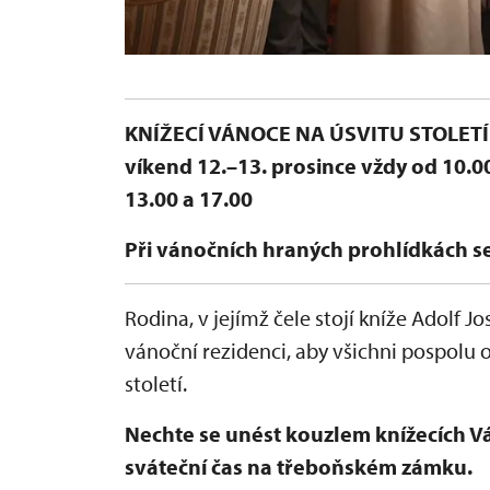
KNÍŽECÍ VÁNOCE NA ÚSVITU STOLET
víkend 12.–13. prosince vždy od 10.
13.00 a 17.00
Při vánočních hraných prohlídkách s
Rodina, v jejímž čele stojí kníže Adolf 
vánoční rezidenci, aby všichni pospolu os
století.
Nechte se unést kouzlem knížecích Vá
sváteční čas na třeboňském zámku.