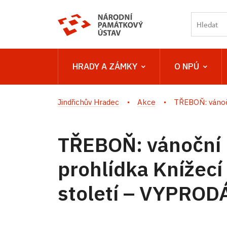
HRADY A ZÁMKY
O NPÚ
Jindřichův Hradec
Akce
TŘEBOŇ: vánoč
TŘEBOŇ: vánoční
prohlídka Knížecí
století – VYPRO