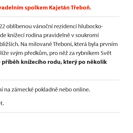
vadelním spolkem Kajetán Třeboň
.
22 oblíbenou vánoční rezidencí hlubocko-
e knížecí rodina pravidelně v soukromí
jbližších. Na milované Třeboni, která byla prvním
líže svým předkům, pro něž za rybníkem Svět
 příběh knížecího rodu, který po několik
ní na zámecké pokladně nebo online.
t.