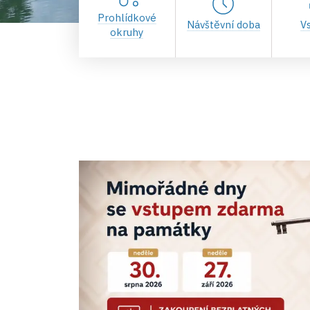
Prohlídkové
Návštěvní doba
V
okruhy