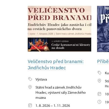
Veličenstvo před branami:
Příbě
Jindřichův Hradec
Ku
Výstava
St
Hr
Státní hrad a zámek Jindřichův
Hradec, výstavní sály Zámeckého
10
muzea
19
1. 8. 2026 – 1. 11. 2026