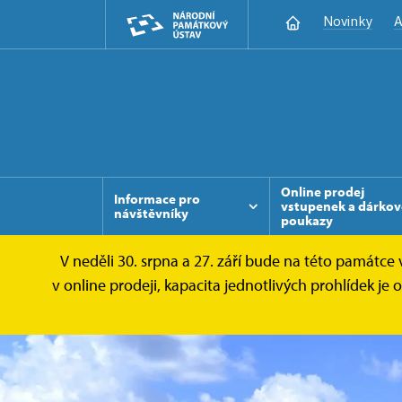
Novinky
A
Online prodej
Informace pro
vstupenek a dárkov
návštěvníky
poukazy
V neděli 30. srpna a 27. září bude na této památc
v online prodeji, kapacita jednotlivých prohlídek 