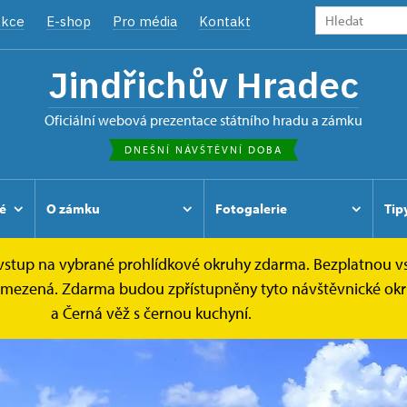
kce
E-shop
Pro média
Kontakt
Jindřichův Hradec
oficiální webová prezentace státního hradu a zámku
DNEŠNÍ NÁVŠTĚVNÍ DOBA
é
O zámku
Fotogalerie
Tip
e vstup na vybrané prohlídkové okruhy zdarma. Bezplatnou v
je omezená. Zdarma budou zpřístupněny tyto návštěvnické ok
a Černá věž s černou kuchyní.