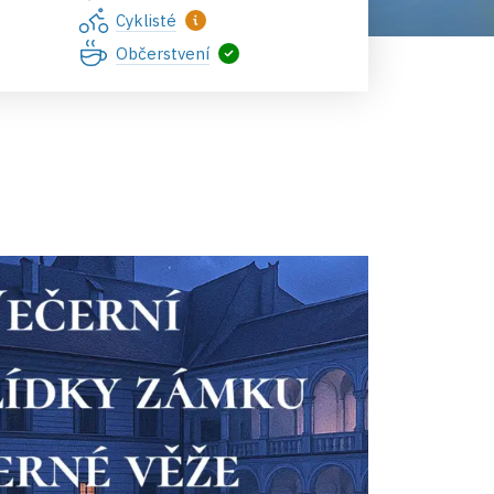
Cyklisté
Občerstvení