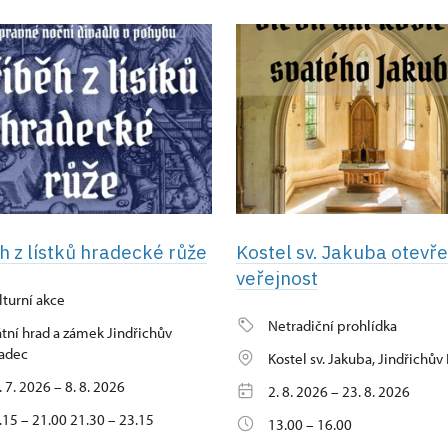
h z lístků hradecké růže
Kostel sv. Jakuba otevř
veřejnost
lturní akce
Netradiční prohlídka
átní hrad a zámek Jindřichův
adec
Kostel sv. Jakuba, Jindřichův
. 7. 2026 – 8. 8. 2026
2. 8. 2026 – 23. 8. 2026
.15 – 21.00 21.30 – 23.15
13.00 – 16.00