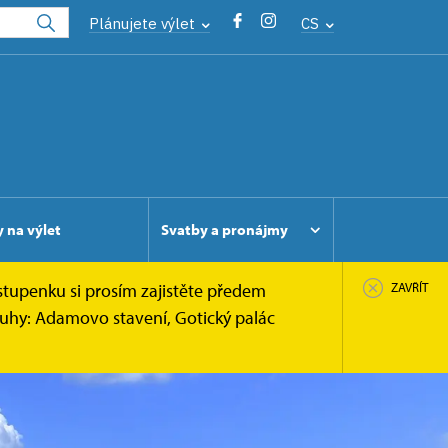
Plánujete výlet
CS
y na výlet
Svatby a pronájmy
stupenku si prosím zajistěte předem
ZAVŘÍT
ruhy: Adamovo stavení, Gotický palác