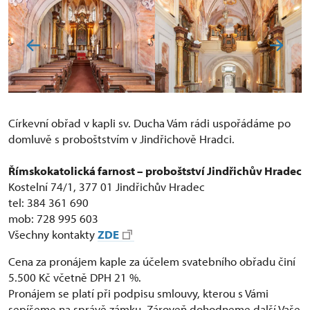
Církevní obřad v kapli sv. Ducha Vám rádi uspořádáme po
domluvě s proboštstvím v Jindřichově Hradci.
Římskokatolická farnost – proboštství Jindřichův Hradec
Kostelní 74/1, 377 01 Jindřichův Hradec
tel: 384 361 690
mob: 728 995 603
Všechny kontakty
ZDE
Cena za pronájem kaple za účelem svatebního obřadu činí
5.500 Kč včetně DPH 21 %.
Pronájem se platí při podpisu smlouvy, kterou s Vámi
sepíšeme na správě zámku. Zároveň dohodneme další Vaše