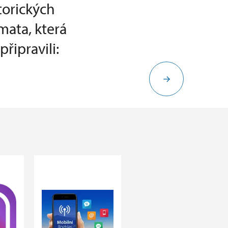
torických
mata, která
řipravili: