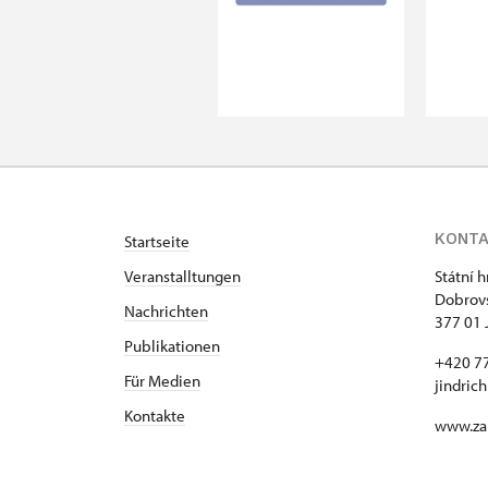
KONT
Startseite
Veranstalltungen
Státní 
Dobrovs
Nachrichten
377 01 
Publikationen
+420 7
Für Medien
jindric
Kontakte
www.za