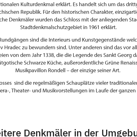
ionalen Kulturdenkmal erklärt. Es handelt sich um das dritt
echischen Republik. Für den historischen Charakter, einzigart
sche Denkmäler wurden das Schloss mit der anliegenden St
Stadtdenkmalschutzgebiet in 1961 erklärt.
Rundgängen sind die Interieurs und Kunstgegenstände welc
ův Hradec zu bewundern sind. Unter anderen sind das vor all
en von dem Jahr 1338, die die Legende des Sankt Georg dar
ätgotische Schwarze Küche, außerordentliche Grüne Renai
Musikpavillon Rondell – der einzige seiner Art.
osses sind die regelmäßigen Schauplätze vieler traditionaler
era-, Theater- und Musikvorstellungen im Laufe der ganzen 
itere Denkmäler in der Umgeb