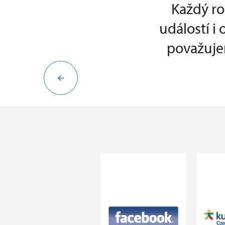
Každý ro
událostí i
považujem