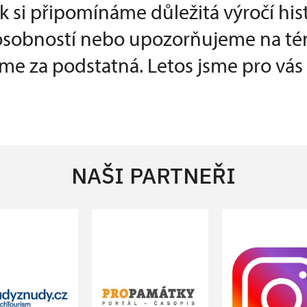
k si připomínáme důležitá výročí his
 osobností nebo upozorňujeme na té
e za podstatná. Letos jsme pro vás p
NAŠI PARTNEŘI