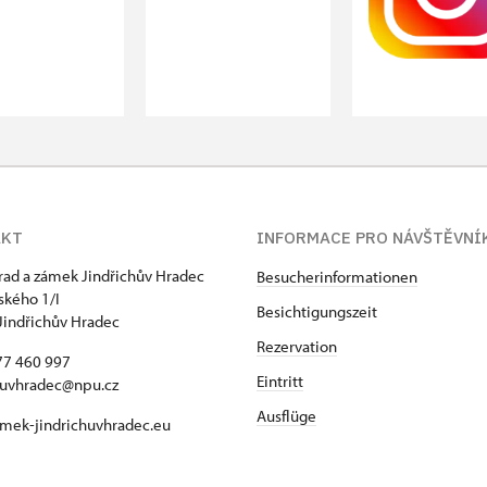
AKT
INFORMACE PRO NÁVŠTĚVNÍ
hrad a zámek Jindřichův Hradec
Besucherinformationen
kého 1/I
Besichtigungszeit
Jindřichův Hradec
Rezervation
77 460 997
Eintritt
huvhradec@npu.cz
Ausflüge
mek-jindrichuvhradec.eu