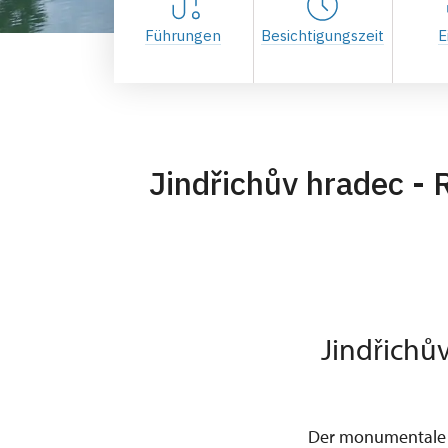
Führungen
Besichtigungszeit
E
Jindřichův hradec - 
Jindřichů
Der monumentale K