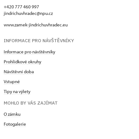
+420 777 460 997
jindrichuvhradec@npu.cz
www.zamek-jindrichuvhradec.eu
INFORMACE PRO NÁVŠTĚVNÍKY
Informace pro návštěvníky
Prohlídkové okruhy
Návštěvní doba
Vstupné
Tipy na výlety
MOHLO BY VÁS ZAJÍMAT
O zámku
Fotogalerie