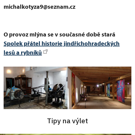
michalkotyza9@seznam.cz
O provoz mlýna se v současné době stará
Spolek přátel historie jindřichohradeckých
lesů a rybníků
Tipy na výlet