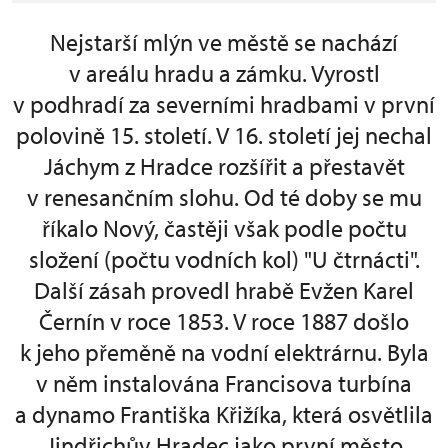
Nejstarší mlýn ve městě se nachází
v areálu hradu a zámku. Vyrostl
v podhradí za severními hradbami v první
polovině 15. století. V 16. století jej nechal
Jáchym z Hradce rozšířit a přestavět
v renesančním slohu. Od té doby se mu
říkalo Nový, častěji však podle počtu
složení (počtu vodních kol) "U čtrnácti".
Další zásah provedl hrabě Evžen Karel
Černín v roce 1853. V roce 1887 došlo
k jeho přeměně na vodní elektrárnu. Byla
v něm instalována Francisova turbína
a dynamo Františka Křižíka, která osvětlila
Jindřichův Hradec jako první město