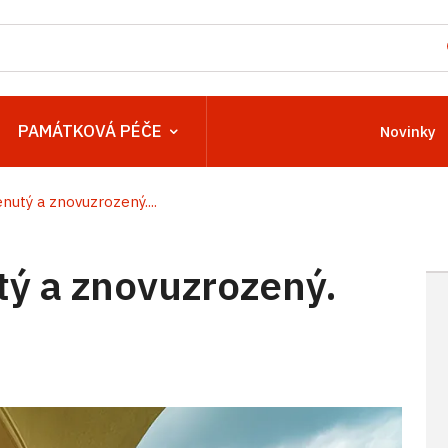
PAMÁTKOVÁ PÉČE
Novinky
utý a znovuzrozený....
ý a znovuzrozený.