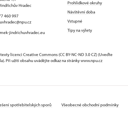
Prohlídkové okruhy
Jindřichův Hradec
Návštěvní doba
77 460 997
Vstupné
huvhradec@npu.cz
Tipy na výlety
mek-jindrichuvhradec.eu
 texty
licenci Creative Commons
(CC BY-NC-ND 3.0 CZ) (Uveďte
la). Při užití obsahu uvádějte odkaz na stránky www.npu.cz
ešení spotřebitelských sporů
Všeobecné obchodní podmínky