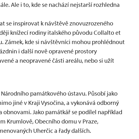
le. Ale i to, kde se nachází nejstarší rozhledna
hat se inspirovat k návštěvě znovuzrozeného
ději knížecí rodiny italského původu Collalto et
ou. Zámek, kde si návštěvníci mohou prohlédnout
ázdnin i další nově opravené prostory
avené a neopravené části areálu, nebo si užít
m Národního památkového ústavu. Působí jako
imo jiné v Kraji Vysočina, a vykonává odborný
a obnovami. Jako památkář se podílel například
kém Krumlově, Obecního domu v Praze,
menovaných Uherčic a řady dalších.