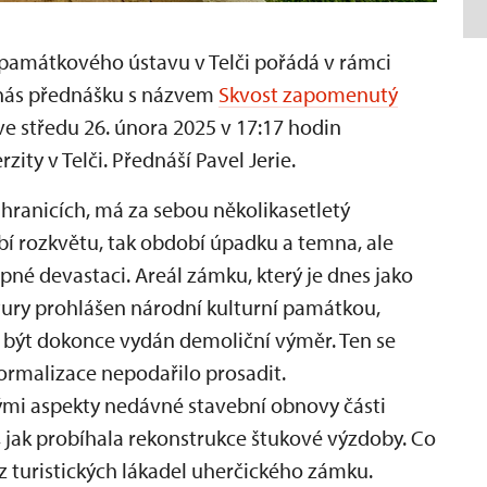
amátkového ústavu v Telči pořádá v rámci
 nás přednášku s názvem
Skvost zapomenutý
ve středu 26. února 2025 v 17:17 hodin
ity v Telči. Přednáší Pavel Jerie.
ranicích, má za sebou několikasetletý
obí rozkvětu, tak období úpadku a temna, ale
né devastaci. Areál zámku, který je dnes jako
tury prohlášen národní kulturní památkou,
l být dokonce vydán demoliční výměr. Ten se
 normalizace nepodařilo prosadit.
nými aspekty nedávné stavební obnovy části
 jak probíhala rekonstrukce štukové výzdoby. Co
 z turistických lákadel uherčického zámku.