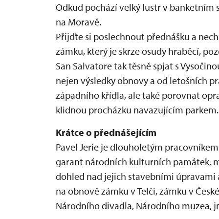
Odkud pochází velký lustr v banketním sá
na Moravě.
Přijďte si poslechnout přednášku a nec
zámku, který je skrze osudy hraběcí, poz
San Salvatore tak těsně spjat s Vysočin
nejen výsledky obnovy a od letošních pr
západního křídla, ale také porovnat opr
klidnou procházku navazujícím parkem.
Krátce o přednášejícím
Pavel Jerie je dlouholetým pracovníke
garant národních kulturních památek, m
dohled nad jejich stavebními úpravami 
na obnově zámku v Telči, zámku v Čes
Národního divadla, Národního muzea, j