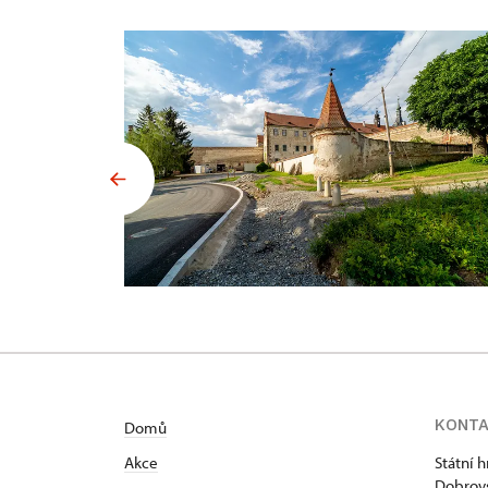
KONT
Domů
Akce
Státní 
Dobrovs