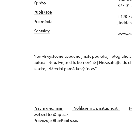
Zprávy
377 01 
Publikace
+420 7
Pro média
jindric
Kontakty
www.za
Není-li výslovně uvedeno jinak, podléhají fotografie a
autora | Neužívejte dílo komerčně | Nezasahujte do dí
a „zdroj: Národní památkový ústav“
Právní ujednání
Prohlášení o přístupnosti
Ř
webeditor@npu.cz
Provozuje BluePool s.r.o.