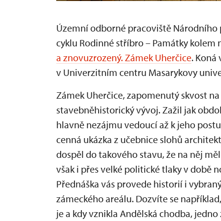
Územní odborné pracoviště Národního p
cyklu Rodinné stříbro – Památky kolem
a znovuzrozený. Zámek Uherčice
. Koná 
v Univerzitním centru Masarykovy univerz
Zámek Uherčice, zapomenutý skvost na h
stavebněhistorický vývoj. Zažil jak obd
hlavně nezájmu vedoucí až k jeho postup
cenná ukázka z učebnice slohů architek
dospěl do takového stavu, že na něj mě
však i přes velké politické tlaky v době
Přednáška vás provede historií i vybra
zámeckého areálu. Dozvíte se například,
je a kdy vznikla Andělská chodba, jedno