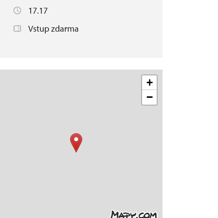
17.17
Vstup zdarma
+
−