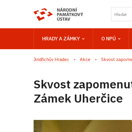
HRADY A ZÁMKY
O NPÚ
Jindřichův Hradec
Akce
Skvost zapomen
Skvost zapomenut
Zámek Uherčice