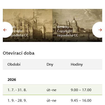
Milán
Benátky
Copyright:
Copyright:
nepodléhá CC
nepodléhá CC
Otevírací doba
Období
Dny
Hodiny
2026
1. 7. - 31. 8.
út–ne
9.00 – 17.00
1. 9. - 28. 9.
út–ne
9.45 – 16.00