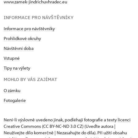
www.zamek-jindrichuvhradec.eu
INFORMACE PRO NÁVŠTĚVNÍKY
Informace pro návštěvníky
Prohlídkové okruhy
Návštěvní doba
Vstupné
Tipy na výlety
MOHLO BY VÁS ZAJÍMAT
O zámku
Fotogalerie
Není-li výslovně uvedeno jinak, podléhají fotografie a texty
licenci
Creative Commons
(CC BY-NC-ND 3.0 CZ) (Uveďte autora |
Neužívejte dílo komerčně | Nezasahujte do díla). Při užití obsahu