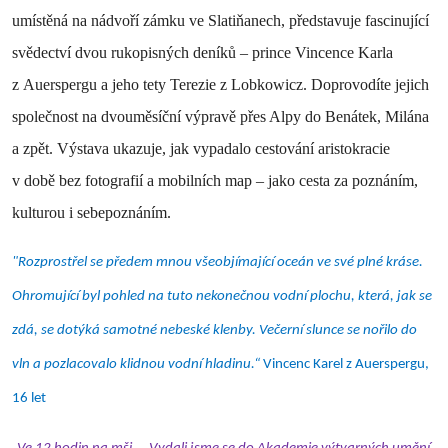
umístěná na nádvoří zámku ve Slatiňanech, představuje fascinující
svědectví dvou rukopisných deníků – prince Vincence Karla
z Auerspergu a jeho tety Terezie z Lobkowicz. Doprovodíte jejich
společnost na dvouměsíční výpravě přes Alpy do Benátek, Milána
a zpět. Výstava ukazuje, jak vypadalo cestování aristokracie
v době bez fotografií a mobilních map – jako cesta za poznáním,
kulturou i sebepoznáním.
"Rozprostřel se předem mnou všeobjímající oceán ve své plné kráse.
Ohromující byl pohled na tuto nekonečnou vodní plochu, která, jak se
zdá, se dotýká samotné nebeské klenby. Večerní slunce se nořilo do
vln a pozlacovalo klidnou vodní hladinu.“
Vincenc Karel z Auerspergu,
16 let