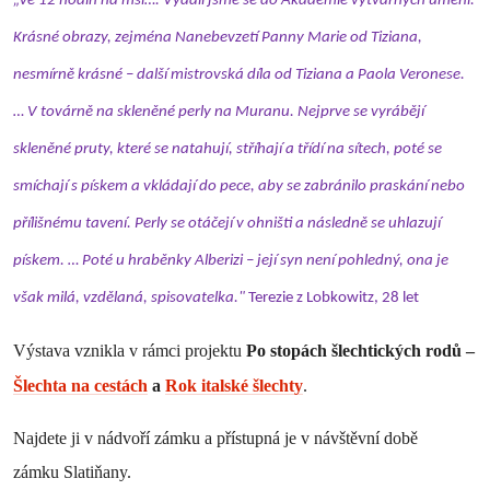
„Ve 12 hodin na mši…. Vydali jsme se do Akademie výtvarných umění.
Krásné obrazy, zejména Nanebevzetí Panny Marie od Tiziana,
nesmírně krásné – další mistrovská díla od Tiziana a Paola Veronese.
… V továrně na skleněné perly na Muranu. Nejprve se vyrábějí
skleněné pruty, které se natahují, stříhají a třídí na sítech, poté se
smíchají s pískem a vkládají do pece, aby se zabránilo praskání nebo
přílišnému tavení. Perly se otáčejí v ohništi a následně se uhlazují
pískem. … Poté u hraběnky Alberizi – její syn není pohledný, ona je
však milá, vzdělaná, spisovatelka."
Terezie z Lobkowitz, 28 let
Výstava vznikla v rámci projektu
Po stopách šlechtických rodů –
Šlechta na cestách
a
Rok italské šlechty
.
Najdete ji v nádvoří zámku a přístupná je v návštěvní době
zámku Slatiňany.