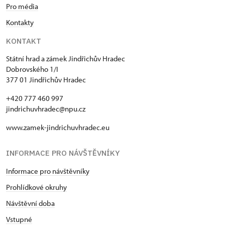
Pro média
Kontakty
KONTAKT
Státní hrad a zámek Jindřichův Hradec
Dobrovského 1/I
377 01 Jindřichův Hradec
+420 777 460 997
jindrichuvhradec@npu.cz
www.zamek-jindrichuvhradec.eu
INFORMACE PRO NÁVŠTĚVNÍKY
Informace pro návštěvníky
Prohlídkové okruhy
Návštěvní doba
Vstupné