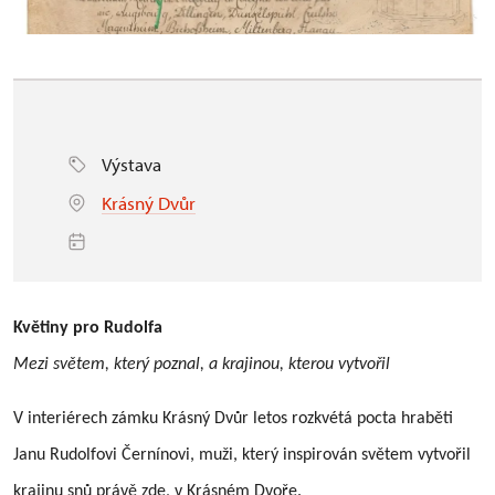
Výstava
Krásný Dvůr
Květiny pro Rudolfa
Mezi světem, který poznal, a krajinou, kterou vytvořil
V interiérech zámku Krásný Dvůr letos rozkvétá pocta hraběti
Janu Rudolfovi Černínovi, muži, který inspirován světem vytvořil
krajinu snů právě zde, v Krásném Dvoře.