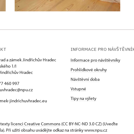
AKT
INFORMACE PRO NÁVŠTĚVNÍ
hrad a zámek Jindřichův Hradec
Informace pro návštěvníky
kého 1/I
Prohlídkové okruhy
Jindřichův Hradec
Návštěvní doba
77 460 997
Vstupné
huvhradec@npu.cz
Tipy na výlety
mek-jindrichuvhradec.eu
 texty
licenci Creative Commons
(CC BY-NC-ND 3.0 CZ) (Uveďte
la). Při užití obsahu uvádějte odkaz na stránky www.npu.cz