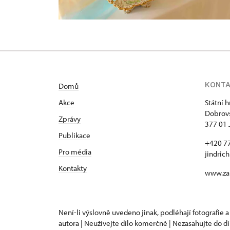
KONT
Domů
Akce
Státní 
Dobrovs
Zprávy
377 01 
Publikace
+420 7
Pro média
jindric
Kontakty
www.za
Není-li výslovně uvedeno jinak, podléhají fotografie a
autora | Neužívejte dílo komerčně | Nezasahujte do dí