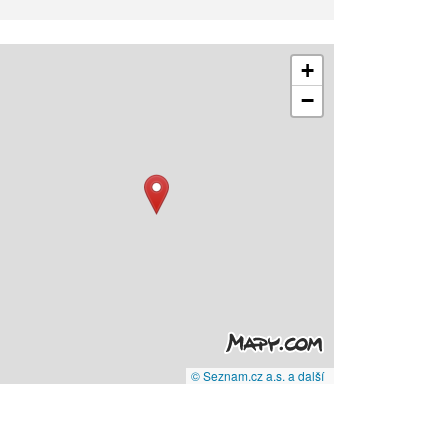
+
−
© Seznam.cz a.s. a další