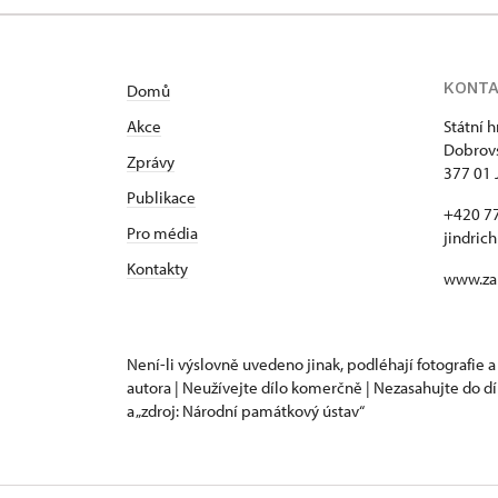
KONT
Domů
Akce
Státní 
Dobrovs
Zprávy
377 01 
Publikace
+420 7
Pro média
jindric
Kontakty
www.za
Není-li výslovně uvedeno jinak, podléhají fotografie a
autora | Neužívejte dílo komerčně | Nezasahujte do dí
a „zdroj: Národní památkový ústav“