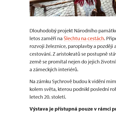
Dlouhodobý projekt Národního památkov
letos zaměří na
Šlechtu na cestách
. Při
rozvoji železnice, paroplavby a pozděj
cestování. Z aristokratů se postupně stá
země se promítal nejen do jejich životn
a zámeckých interiérů.
Na zámku Sychrově budou k vidění mimo
kolem světa, kterou podnikl poslední ro
letech 20. století.
Výstava je přístupná pouze v rámci 