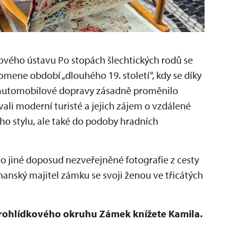
ého ústavu Po stopách šlechtických rodů se
pomene období „dlouhého 19. století“, kdy se díky
i automobilové dopravy zásadně proměnilo
vali moderní turisté a jejich zájem o vzdálené
ího stylu, ale také do podoby hradních
 jiné doposud nezveřejněné fotografie z cesty
hanský majitel zámku se svoji ženou ve třicátých
prohlídkového okruhu Zámek knížete Kamila.