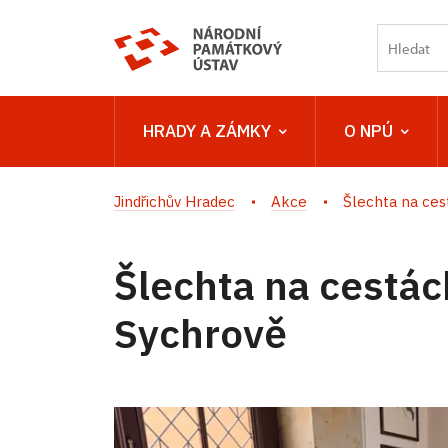
HRADY A ZÁMKY
O NPÚ
Jindřichův Hradec
Akce
Šlechta na cest
Šlechta na cestác
Sychrově