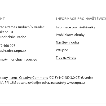
AKT
INFORMACE PRO NÁVŠTĚVNÍ
hrad a zámek Jindřichův Hradec
Informace pro návštěvníky
kého 1/I
Prohlídkové okruhy
Jindřichův Hradec
Návštěvní doba
77 460 997
Vstupné
huvhradec@npu.cz
Tipy na výlety
mek-jindrichuvhradec.eu
 texty
licenci Creative Commons
(CC BY-NC-ND 3.0 CZ) (Uveďte
la). Při užití obsahu uvádějte odkaz na stránky www.npu.cz