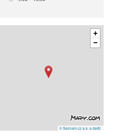
+
−
© Seznam.cz a.s. a další