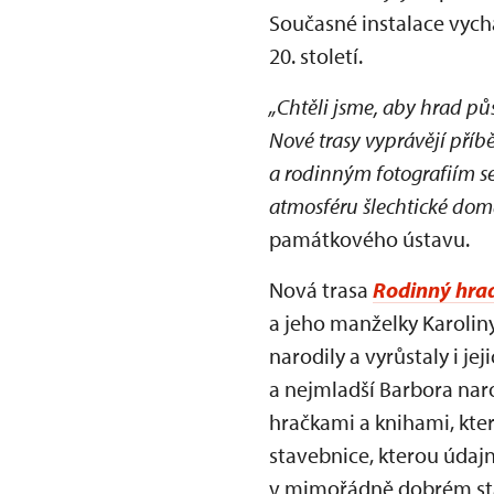
Současné instalace vychá
20. století.
„Chtěli jsme, aby hrad pů
Nové trasy vyprávějí příb
a rodinným fotografiím se
atmosféru šlechtické dom
památkového ústavu.
Nová trasa
Rodinný hra
a jeho manželky Karoliny
narodily a vyrůstaly i je
a nejmladší Barbora nar
hračkami a knihami, kte
stavebnice, kterou údaj
v mimořádně dobrém stav