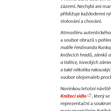
zázemí. Nechybí ani manž
přibližuje každodenní ryt
stolování a chování.
Atmosféru autentického
a soubor obrazů s pohled
malíře Ferdinanda Runka,
knížecích hradů, zámků a
a Valtice, loveckých zám
a také několika rakouských
soubor olejomaleb proc
Novinkou letošní návště
Knížecí sídlo
, který s
reprezentační a soukromé
monumentálním Rytířský