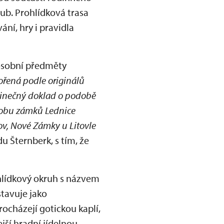
lub. Prohlídková trasa
ání, hry i pravidla
osobní předměty
vořená podle originálů
dinečný doklad o podobě
odobu zámků Lednice
ov, Nové Zámky u Litovle
u Šternberk, s tím, že
hlídkový okruh s názvem
stavuje jako
rocházejí gotickou kaplí,
ší hradní jídelnou