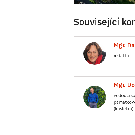
Související ko
Mgr. D
redaktor
ÚPS v Kroměříži
Mgr. Do
Sněmovní náměstí
vedoucí s
památkové
(kastelán)
Hrad Šternberk
Horní náměstí 17