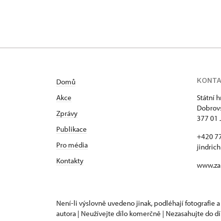
KONT
Domů
Akce
Státní 
Dobrovs
Zprávy
377 01 
Publikace
+420 7
Pro média
jindric
Kontakty
www.za
Není-li výslovně uvedeno jinak, podléhají fotografie a
autora | Neužívejte dílo komerčně | Nezasahujte do dí