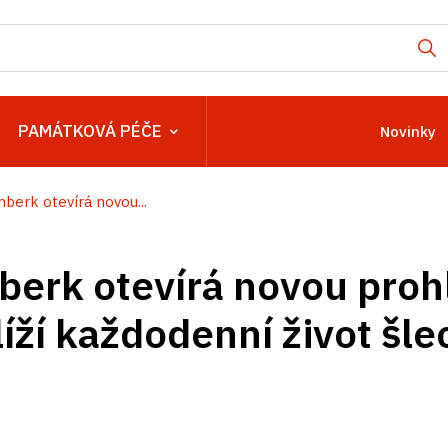
PAMÁTKOVÁ PÉČE
Novinky
berk otevírá novou...
berk otevírá novou proh
líží každodenní život šle