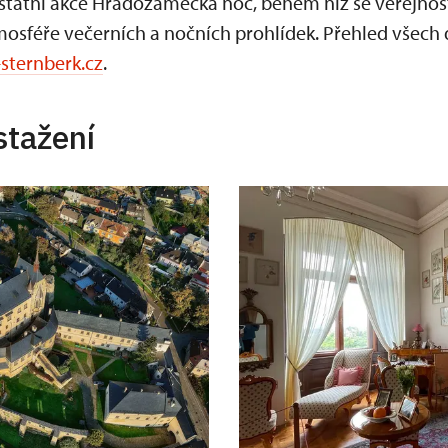
ostátní akce Hradozámecká noc, během níž se veřejnos
osféře večerních a nočních prohlídek. Přehled všech 
sternberk.cz
.
stažení