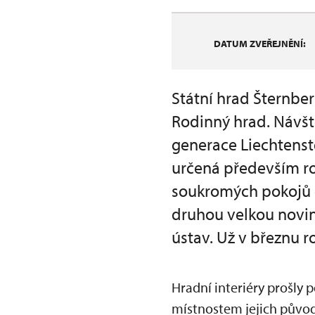
DATUM ZVEŘEJNĚNÍ:
Státní hrad Šternbe
Rodinný hrad. Návš
generace Liechtenstei
určená především r
soukromých pokojů d
druhou velkou novin
ústav. Už v březnu r
Hradní interiéry prošly 
místnostem jejich původ