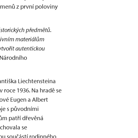
ramenů z první poloviny
historických předmětů.
chivním materiálům
ytvořit autentickou
 Národního
ntiška Liechtensteina
v roce 1936. Na hradě se
ncové Eugen a Albert
oje s původními
tům patří dřevěná
ochovala se
nou součástí rodinného