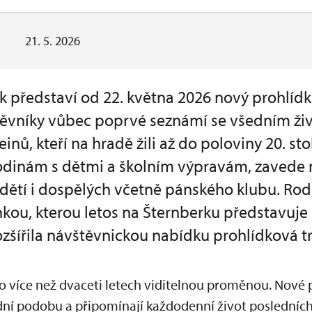
21. 5. 2026
rk představí od 22. května 2026 nový prohlí
těvníky vůbec poprvé seznámí se všedním ži
nů, kteří na hradě žili až do poloviny 20. sto
odinám s dětmi a školním výpravám, zavede 
ětí i dospělých včetně pánského klubu. Rodin
kou, kterou letos na Šternberku představuj
ozšířila návštěvnickou nabídku prohlídková tr
po více než dvaceti letech viditelnou proměnou. Nové p
ní podobu a připomínají každodenní život posledních 