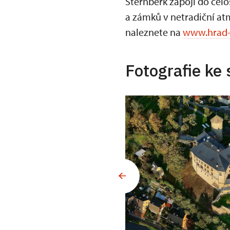
Šternberk zapojí do cel
a zámků v netradiční atm
naleznete na
www.hrad-
Fotografie ke 