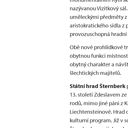
nazývanou Vizitkový sál.
uměleckými předměty z o
aristokratického sídla z 
provozuschopná hradní 
Obě nové prohlídkové tr
obytnou funkci místnost
obytný charakter a návš
šlechtických majitelů.
Státní hrad Šternberk
p
13. století Zdeslavem ze
rodů, mimo jiné páni z K
Liechtensteinové. Hrad 
kulturní program. Již v 