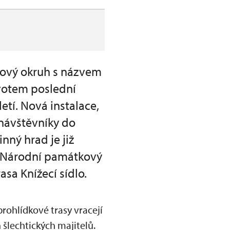
dkový okruh s názvem
votem poslední
letí. Nová instalace,
návštěvníky do
ný hrad je již
e Národní památkový
asa Knížecí sídlo.
rohlídkové trasy vracejí
šlechtických majitelů.