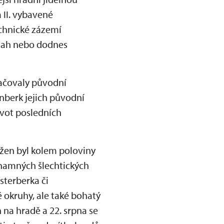
 II. vybavené
chnické zázemí
výtah nebo dodnes
lačovaly původní
nberk jejich původní
ivot posledních
žen byl kolem poloviny
ýznamných šlechtických
sterberka či
 okruhy, ale také bohatý
 na hradě a 22. srpna se