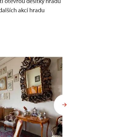
ti otevřou desítky hradů
dalších akcí hradu