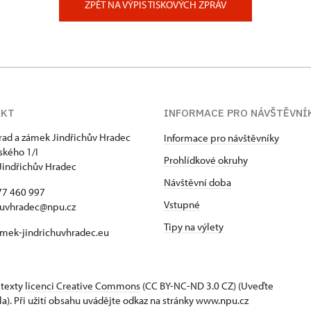
ZPĚT NA VÝPIS TISKOVÝCH ZPRÁV
AKT
INFORMACE PRO NÁVŠTĚVNÍ
hrad a zámek Jindřichův Hradec
Informace pro návštěvníky
kého 1/I
Prohlídkové okruhy
Jindřichův Hradec
Návštěvní doba
77 460 997
Vstupné
huvhradec@npu.cz
Tipy na výlety
mek-jindrichuvhradec.eu
 texty
licenci Creative Commons
(CC BY-NC-ND 3.0 CZ) (Uveďte
la). Při užití obsahu uvádějte odkaz na stránky www.npu.cz