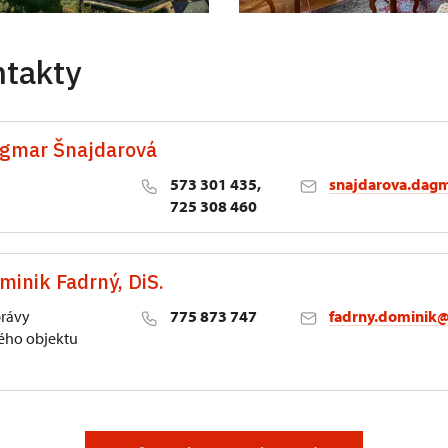
ntakty
agmar Šnajdarová
573 301 435,
snajdarova.dag
725 308 460
minik Fadrný, DiS.
 1/2, Kroměříž 1
právy
775 873 747
fadrny.dominik
ho objektu
0/6, Šternberk na Moravě