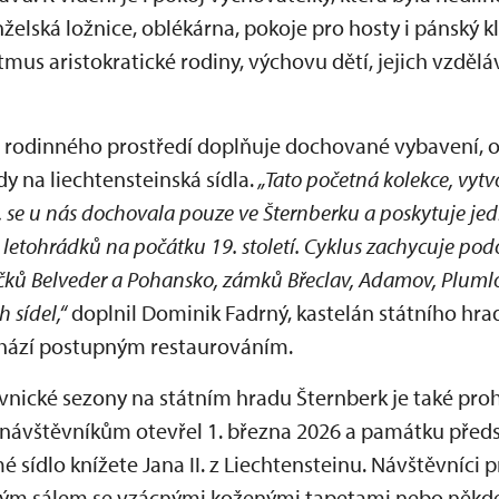
elská ložnice, oblékárna, pokoje pro hosty i pánský k
mus aristokratické rodiny, výchovu dětí, jejich vzděláv
 rodinného prostředí doplňuje dochované vybavení, 
y na liechtensteinská sídla.
„Tato početná kolekce, vyt
 se u nás dochovala pouze ve Šternberku a poskytuje je
 letohrádků na počátku 19. století. Cyklus zachycuje p
ečků Belveder a Pohansko, zámků Břeclav, Adamov, Pluml
 sídel,“
doplnil Dominik Fadrný, kastelán státního hrad
hází postupným restaurováním.
vnické sezony na státním hradu Šternberk je také pro
e návštěvníkům otevřel 1. března 2026 a památku před
 sídlo knížete Jana II. z Liechtensteinu. Návštěvníci p
m sálem se vzácnými koženými tapetami nebo někdej