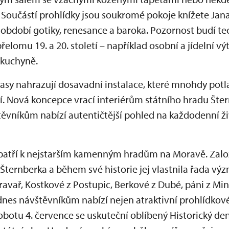
 Součástí prohlídky jsou soukromé pokoje knížete Jana
bdobí gotiky, renesance a baroka. Pozornost budí te
přelomu 19. a 20. století – například osobní a jídelní 
kuchyně.
asy nahrazují dosavadní instalace, které mnohdy pot
í. Nová koncepce vrací interiérům státního hradu Šter
těvníkům nabízí autentičtější pohled na každodenní ž
atří k nejstarším kamenným hradům na Moravě. Zalo
 Šternberka a během své historie jej vlastnila řada v
ravař, Kostkové z Postupic, Berkové z Dubé, páni z Min
dnes návštěvníkům nabízí nejen atraktivní prohlídkové
sobotu 4. července se uskuteční oblíbený Historický den