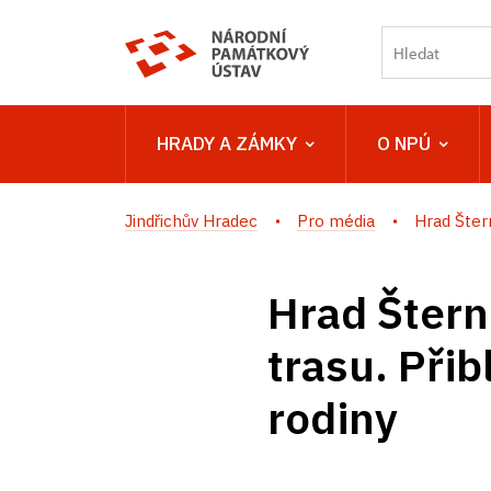
HRADY A ZÁMKY
O NPÚ
Jindřichův Hradec
Pro média
Hrad Štern
Hrad Štern
trasu. Přib
rodiny