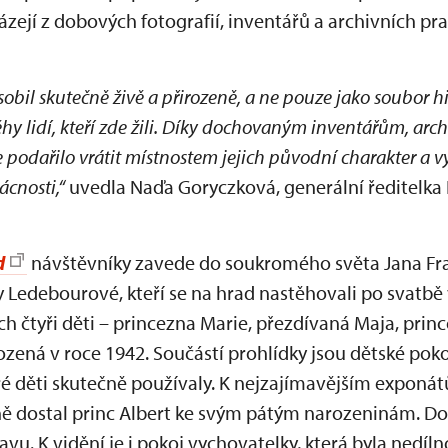
zejí z dobových fotografií, inventářů a archivních p
sobil skutečně živě a přirozeně, a ne pouze jako soubor 
ěhy lidí, kteří zde žili. Díky dochovaným inventářům, ar
 podařilo vrátit místnostem jejich původní charakter a v
ácnosti,“
uvedla Naďa Goryczková, generální ředitelka
d
návštěvníky zavede do soukromého světa Jana Fra
 Ledebourové, kteří se na hrad nastěhovali po svatbě 
jich čtyři děti – princezna Marie, přezdívaná Maja, pri
ozená v roce 1942. Součástí prohlídky jsou dětské pok
ré děti skutečně používaly. K nejzajímavějším exponá
ně dostal princ Albert ke svým pátým narozeninám. D
u. K vidění je i pokoj vychovatelky, která byla nedíl