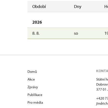
Období
Dny
H
2026
8. 8.
so
19
KONT
Domů
Akce
Státní 
Dobrovs
Zprávy
377 01 
Publikace
+420 7
Pro média
jindric