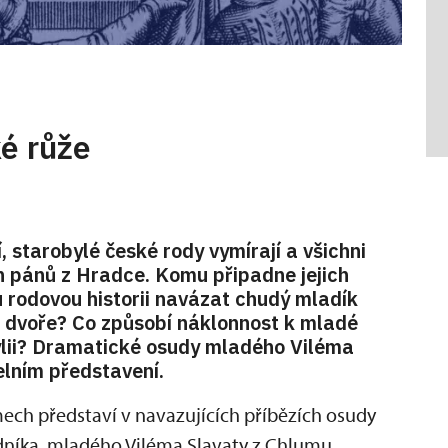
ké růže
 starobylé české rody vymírají a všichni
ch pánů z Hradce. Komu připadne jejich
 rodovou historii navázat chudý mladík
 dvoře? Co způsobí náklonnost k mladé
ýlii? Dramatické osudy mladého Viléma
elním představení.
mech představí v navazujících příbězích osudy
edníka, mladého Viléma Slavaty z Chlumu