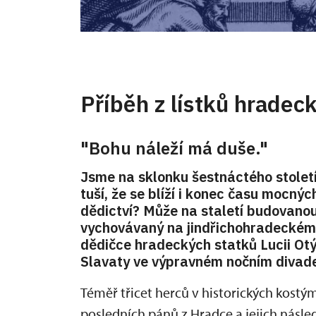
Příběh z lístků hradec
"Bohu náleží má duše."
Jsme na sklonku šestnáctého století,
tuší, že se blíží i konec času mocný
dědictví? Může na staletí budovanou
vychovávaný na jindřichohradeckém
dědičce hradeckých statků Lucii Ot
Slavaty ve výpravném nočním divad
Téměř třicet herců v historických kostý
posledních pánů z Hradce a jejich násl