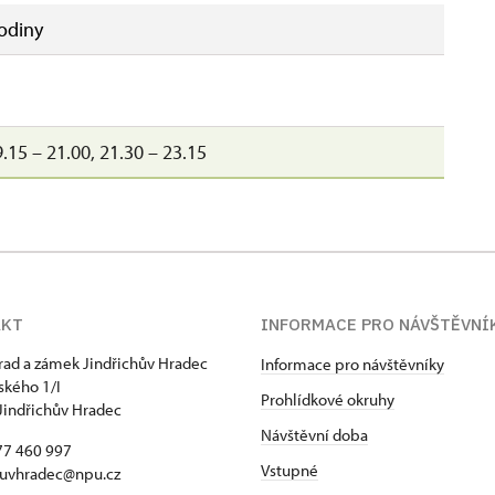
odiny
.15 – 21.00, 21.30 – 23.15
AKT
INFORMACE PRO NÁVŠTĚVNÍ
hrad a zámek Jindřichův Hradec
Informace pro návštěvníky
kého 1/I
Prohlídkové okruhy
Jindřichův Hradec
Návštěvní doba
77 460 997
Vstupné
huvhradec@npu.cz