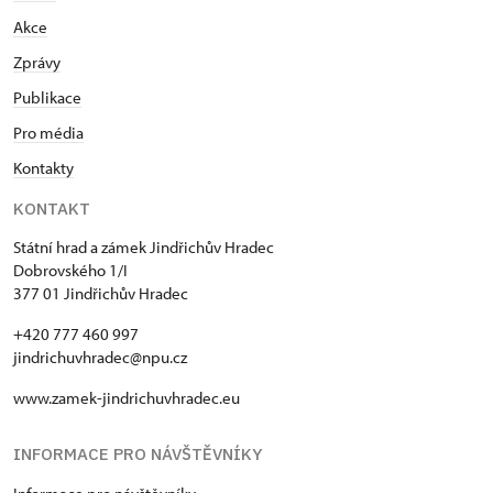
Akce
Zprávy
Publikace
Pro média
Kontakty
KONTAKT
Státní hrad a zámek Jindřichův Hradec
Dobrovského 1/I
377 01 Jindřichův Hradec
+420 777 460 997
jindrichuvhradec@npu.cz
www.zamek-jindrichuvhradec.eu
INFORMACE PRO NÁVŠTĚVNÍKY