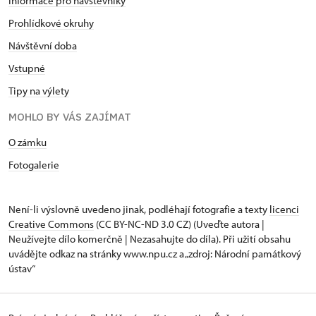
Informace pro návštěvníky
Prohlídkové okruhy
Návštěvní doba
Vstupné
Tipy na výlety
MOHLO BY VÁS ZAJÍMAT
O zámku
Fotogalerie
Není-li výslovně uvedeno jinak, podléhají fotografie a texty
licenci
Creative Commons
(CC BY-NC-ND 3.0 CZ) (Uveďte autora |
Neužívejte dílo komerčně | Nezasahujte do díla). Při užití obsahu
uvádějte odkaz na stránky www.npu.cz a „zdroj: Národní památkový
ústav“