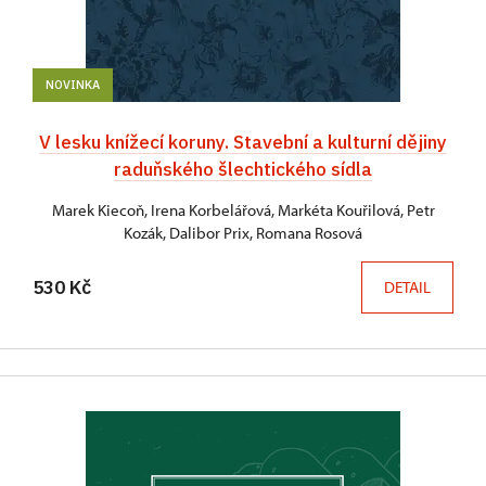
NOVINKA
V lesku knížecí koruny. Stavební a kulturní dějiny
raduňského šlechtického sídla
Marek Kiecoň, Irena Korbelářová, Markéta Kouřilová, Petr
Kozák, Dalibor Prix, Romana Rosová
530 Kč
DETAIL