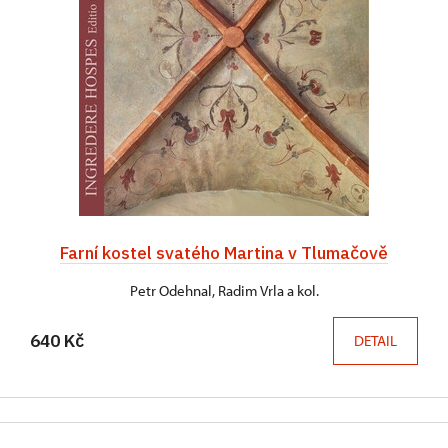
Farní kostel svatého Martina v Tlumačově
Petr Odehnal, Radim Vrla a kol.
640 Kč
DETAIL