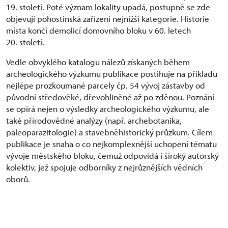
19. století. Poté význam lokality upadá, postupně se zde
objevují pohostinská zařízení nejnižší kategorie. Historie
místa končí demolicí domovního bloku v 60. letech
20. století.
Vedle obvyklého katalogu nálezů získaných během
archeologického výzkumu publikace postihuje na příkladu
nejlépe prozkoumané parcely čp. 54 vývoj zástavby od
původní středověké, dřevohliněné až po zděnou. Poznání
se opírá nejen o výsledky archeologického výzkumu, ale
také přírodovědné analýzy (např. archebotanika,
paleoparazitologie) a stavebněhistorický průzkum. Cílem
publikace je snaha o co nejkomplexnější uchopení tématu
vývoje městského bloku, čemuž odpovídá i široký autorský
kolektiv, jež spojuje odborníky z nejrůznějších vědních
oborů.