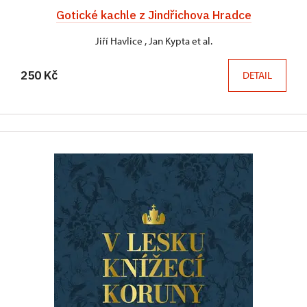
Gotické kachle z Jindřichova Hradce
Jiří Havlice , Jan Kypta et al.
250 Kč
DETAIL