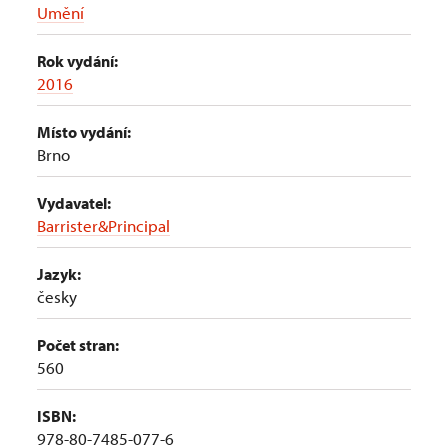
Umění
Rok vydání:
2016
Místo vydání:
Brno
Vydavatel:
Barrister&Principal
Jazyk:
česky
Počet stran:
560
ISBN:
978-80-7485-077-6