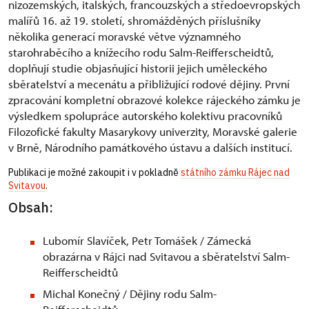
nizozemských, italských, francouzských a středoevropských
malířů 16. až 19. století, shromážděných příslušníky
několika generací moravské větve významného
starohraběcího a knížecího rodu Salm-Reifferscheidtů,
doplňují studie objasňující historii jejich uměleckého
sběratelství a mecenátu a přibližující rodové dějiny. První
zpracování kompletní obrazové kolekce rájeckého zámku je
výsledkem spolupráce autorského kolektivu pracovníků
Filozofické fakulty Masarykovy univerzity, Moravské galerie
v Brně, Národního památkového ústavu a dalších institucí.
Publikaci je možné zakoupit i v pokladně
státního zámku Rájec nad
Svitavou
.
Obsah:
Lubomír Slavíček, Petr Tomášek / Zámecká
obrazárna v Rájci nad Svitavou a sběratelství Salm-
Reifferscheidtů
Michal Konečný / Dějiny rodu Salm-