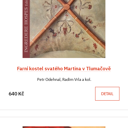
Farní kostel svatého Martina v Tlumačově
Petr Odehnal, Radim Vrla a kol.
640 Kč
DETAIL