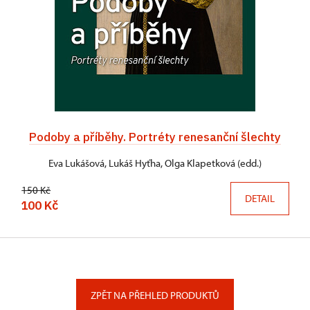
Podoby a příběhy. Portréty renesanční šlechty
Eva Lukášová, Lukáš Hyťha, Olga Klapetková (edd.)
150 Kč
DETAIL
100 Kč
ZPĚT NA PŘEHLED PRODUKTŮ