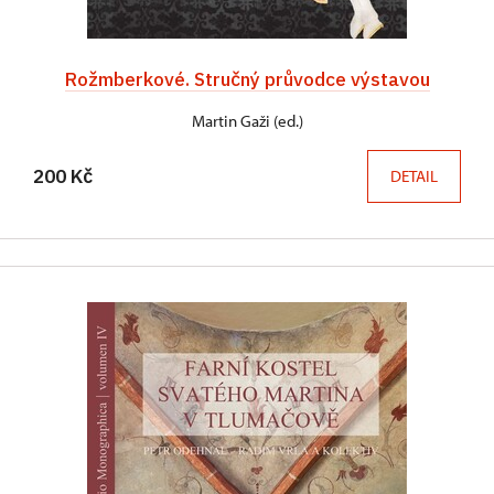
Rožmberkové. Stručný průvodce výstavou
Martin Gaži (ed.)
200 Kč
DETAIL