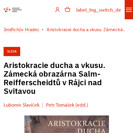
label_lng_switch_de
Jindřichův Hradec
Aristokracie ducha a vkusu. Zámecká...
SLEVA
Aristokracie ducha a vkusu.
Zámecká obrazárna Salm-
Reifferscheidtů v Rájci nad
Svitavou
Lubomír Slavíček
|
Petr Tomášek (edd.)