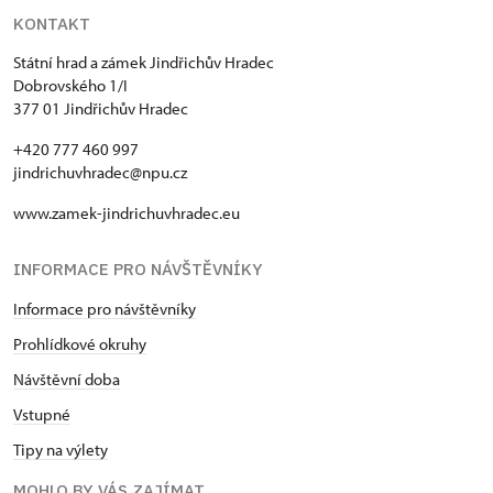
KONTAKT
Státní hrad a zámek Jindřichův Hradec
Dobrovského 1/I
377 01 Jindřichův Hradec
+420 777 460 997
jindrichuvhradec@npu.cz
www.zamek-jindrichuvhradec.eu
INFORMACE PRO NÁVŠTĚVNÍKY
Informace pro návštěvníky
Prohlídkové okruhy
Návštěvní doba
Vstupné
Tipy na výlety
MOHLO BY VÁS ZAJÍMAT