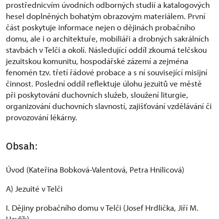
prostřednicvím úvodních odborných studií a katalogových
hesel doplněných bohatým obrazovým materiálem. První
část poskytuje informace nejen o dějinách probačního
domu, ale i o architektuře, mobiliáři a drobných sakrálních
stavbách v Telči a okolí. Následující oddíl zkoumá telčskou
jezuitskou komunitu, hospodářské zázemí a zejména
fenomén tzv. třetí řádové probace a s ní související misijní
činnost. Poslední oddíl reflektuje úlohu jezuitů ve městě
při poskytování duchovních služeb, sloužení liturgie,
organizování duchovních slavností, zajišťování vzdělávání či
provozování lékárny.
Obsah:
Úvod (Kateřina Bobková-Valentová, Petra Hnilicová)
A) Jezuité v Telči
I. Dějiny probačního domu v Telči (Josef Hrdlička, Jiří M.
Havlík)