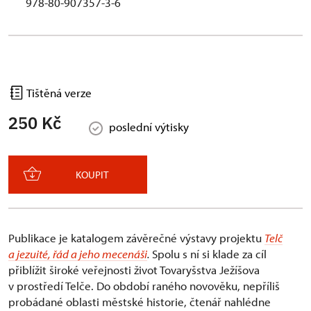
978-80-907357-3-6
Tištěná verze
250 Kč
poslední výtisky
KOUPIT
Publikace je katalogem závěrečné výstavy projektu
Telč
a jezuité, řád a jeho mecenáši
.
Spolu s ní si klade za cíl
přiblížit široké veřejnosti život Tovaryšstva Ježíšova
v prostředí Telče. Do období raného novověku, nepříliš
probádané oblasti městské historie, čtenář nahlédne