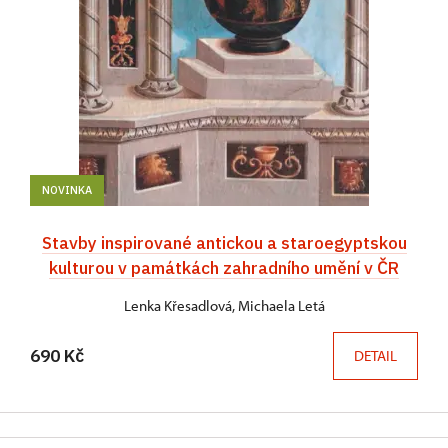
NOVINKA
Stavby inspirované antickou a staroegyptskou
kulturou v památkách zahradního umění v ČR
Lenka Křesadlová, Michaela Letá
690 Kč
DETAIL