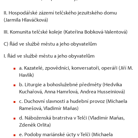
II. Hospodářské zázemí telčského jezuitského domu
(Jarmila Hlaváčková)
III. Komunita telčské koleje (Kateřina Bobková-Valentová)
C) Řád ve službě městu a jeho obyvatelům
I. Řád ve službě městu a jeho obyvatelům
a. Kazatelé, zpovědníci, konversatoři, operáři (Jiří M.
Havlík)
b. Liturgie a bohoslužebné předměty (Hedvika
Kuchařová, Anna Hamrlová, Andrea Husseiniová)
c. Duchovní slavnosti a hudební provoz (Michaela
Ramešová, Vladimír Maňas)
d. Náboženská bratrstva v Telči (Vladimír Maňas,
Zdeněk Orlita)
e. Podoby mariánské úcty v Telči (Michaela