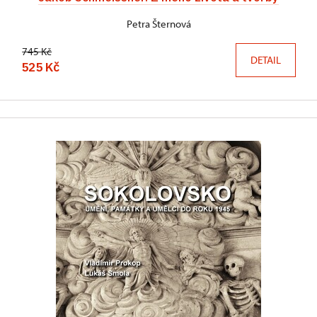
Petra Šternová
745 Kč
DETAIL
525 Kč