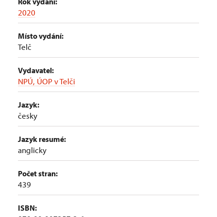
Rok vydání:
2020
Místo vydání:
Telč
Vydavatel:
NPÚ, ÚOP v Telči
Jazyk:
česky
Jazyk resumé:
anglicky
Počet stran:
439
ISBN: