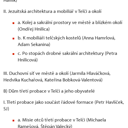
II. Jezuitská architektura a mobiliář v Telči a okolí
a. Kolej a sakrální prostory ve městě a blízkém okolí
(Ondřej Hnilica)
b. K mobiliáři telčských kostelů (Anna Hamrlová,
Adam Sekanina)
c. Po stopách drobné sakrální architektury (Petra
Hnilicová)
III. Duchovní síť ve městě a okolí (Jarmila Hlaváčková,
Hedvika Kuchařová, Kateřina Bobková-Valentová)
B) Dům třetí probace v Telči a jeho obyvatelé
I. Třetí probace jako součást řádové formace (Petr Havlíček,
SJ)
a. Misie otců třetí probace v Telči (Michaela
Ramešová, Štěpán Valecký)