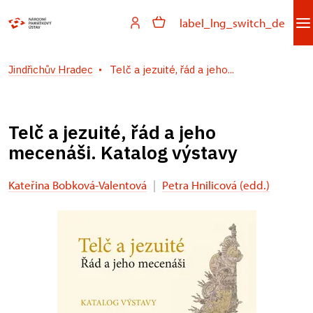
label_lng_switch_de
Jindřichův Hradec
Telč a jezuité, řád a jeho...
Telč a jezuité, řád a jeho
mecenáši. Katalog výstavy
Kateřina Bobková-Valentová
|
Petra Hnilicová (edd.)