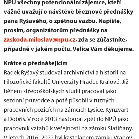
NPÚ všechny potencionální zájemce, kteří
vážně uvažují o návštěvě březnové přednášky
pana Ryšavého, o zpětnou vazbu. Napište,
prosím, organizátorům přednášky na
zaskoda.miloslav@npu.cz
, zda se zúčastníte,
případně v jakém počtu. Velice Vám děkujeme.
Krátce o přednášejícím
Radek Ryšavý studoval archivnictví a historii na
Filozofické fakultě Univerzity Hradec Králové. Již
během středoškolských studií pracoval jako
sezonní průvodce a poté působil v různých
pracovních pozicích na zámcích Lysice, Kynžvart
a Dobříš. V roce 2013 nastoupil zpět do NPÚ jako
pracovník vztahů k veřejnosti na zámku Slatiňany.
V letech 2016–2022 byl kastelánem zámku Vranov