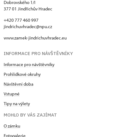
Dobrovského 1/I
377 01 Jindřichův Hradec
+420 777 460 997
jindrichuvhradec@npu.cz
www.zamek-jindrichuvhradec.eu
INFORMACE PRO NÁVŠTĚVNÍKY
Informace pro návštěvníky
Prohlídkové okruhy
Návštěvní doba
Vstupné
Tipy na výlety
MOHLO BY VÁS ZAJÍMAT
O zámku
Fotogalerie