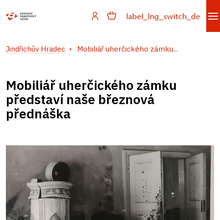
label_lng_switch_de
Jindřichův Hradec
Mobiliář uherčického zámku...
Mobiliář uherčického zámku
představí naše březnová
přednáška