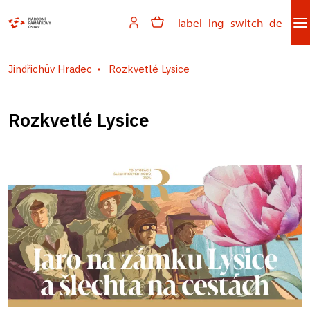
label_lng_switch_de
Jindřichův Hradec
Rozkvetlé Lysice
Rozkvetlé Lysice