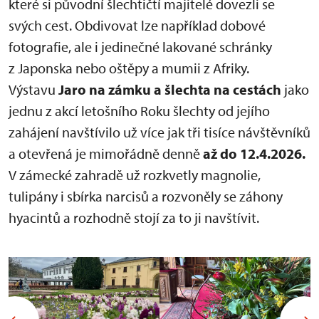
které si původní šlechtičtí majitelé dovezli se
svých cest. Obdivovat lze například dobové
fotografie, ale i jedinečné lakované schránky
z Japonska nebo oštěpy a mumii z Afriky.
Výstavu
Jaro na zámku a šlechta na cestách
jako
jednu z akcí letošního Roku šlechty od jejího
zahájení navštívilo už více jak tři tisíce návštěvníků
a otevřená je mimořádně denně
až do
12.4.2026.
V zámecké zahradě už rozkvetly magnolie,
tulipány i sbírka narcisů a rozvoněly se záhony
hyacintů a rozhodně stojí za to ji navštívit.