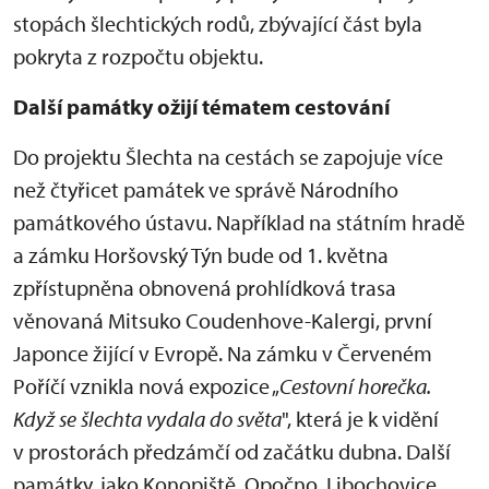
stopách šlechtických rodů, zbývající část byla
pokryta z rozpočtu objektu.
Další památky ožijí tématem cestování
Do projektu Šlechta na cestách se zapojuje více
než čtyřicet památek ve správě Národního
památkového ústavu. Například na státním hradě
a zámku Horšovský Týn bude od 1. května
zpřístupněna obnovená prohlídková trasa
věnovaná Mitsuko Coudenhove-Kalergi, první
Japonce žijící v Evropě. Na zámku v Červeném
Poříčí vznikla nová expozice „
Cestovní horečka.
Když se šlechta vydala do světa
", která je k vidění
v prostorách předzámčí od začátku dubna. Další
památky, jako Konopiště, Opočno, Libochovice,