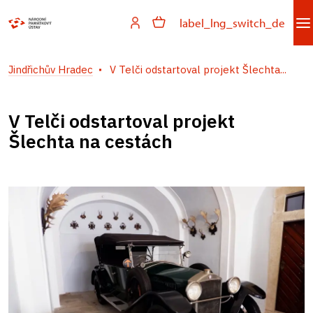
label_lng_switch_de
Jindřichův Hradec
V Telči odstartoval projekt Šlechta...
V Telči odstartoval projekt
Šlechta na cestách