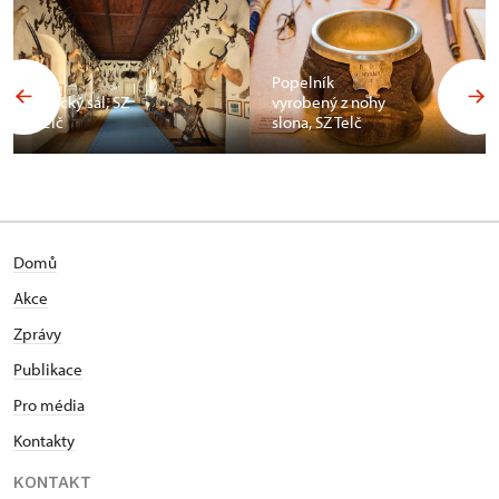
Popelník
Africký sál, SZ
vyrobený z nohy
Telč
slona, SZ Telč
Domů
Akce
Zprávy
Publikace
Pro média
Kontakty
KONTAKT