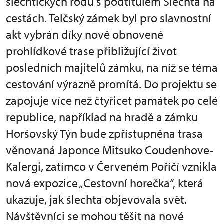
šlechtických rodů s podtitulem Šlechta na
cestách. Telčský zámek byl pro slavnostní
akt vybrán díky nově obnovené
prohlídkové trase přibližující život
posledních majitelů zámku, na níž se téma
cestování výrazně promítá. Do projektu se
zapojuje více než čtyřicet památek po celé
republice, například na hradě a zámku
Horšovský Týn bude zpřístupněna trasa
věnovaná Japonce Mitsuko Coudenhove-
Kalergi, zatímco v Červeném Poříčí vznikla
nová expozice „Cestovní horečka“, která
ukazuje, jak šlechta objevovala svět.
Návštěvníci se mohou těšit na nové