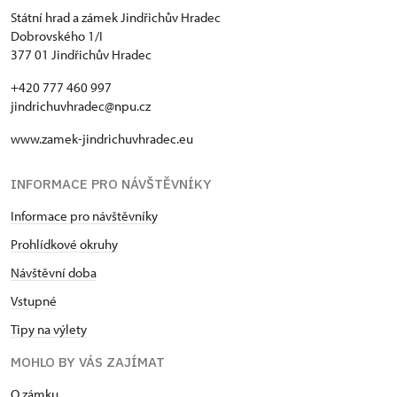
Státní hrad a zámek Jindřichův Hradec
Dobrovského 1/I
377 01 Jindřichův Hradec
+420 777 460 997
jindrichuvhradec@npu.cz
www.zamek-jindrichuvhradec.eu
INFORMACE PRO NÁVŠTĚVNÍKY
Informace pro návštěvníky
Prohlídkové okruhy
Návštěvní doba
Vstupné
Tipy na výlety
MOHLO BY VÁS ZAJÍMAT
O zámku