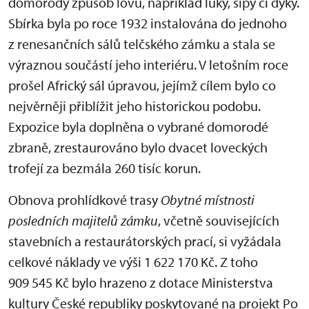
domorodý způsob lovu, například luky, šípy či dýky.
Sbírka byla po roce 1932 instalována do jednoho
z renesančních sálů telčského zámku a stala se
výraznou součástí jeho interiéru. V letošním roce
prošel Africký sál úpravou, jejímž cílem bylo co
nejvěrněji přiblížit jeho historickou podobu.
Expozice byla doplněna o vybrané domorodé
zbraně, zrestaurováno bylo dvacet loveckých
trofejí za bezmála 260 tisíc korun.
Obnova prohlídkové trasy
Obytné místnosti
posledních majitelů zámku
, včetně souvisejících
stavebních a restaurátorských prací, si vyžádala
celkové náklady ve výši 1 622 170 Kč. Z toho
909 545 Kč bylo hrazeno z dotace Ministerstva
kultury České republiky poskytované na projekt Po