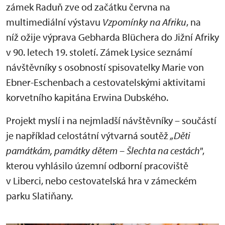
zámek Raduň zve od začátku června na
multimediální výstavu
Vzpomínky na Afriku
, na
níž ožije výprava Gebharda Blüchera do Jižní Afriky
v 90. letech 19. století. Zámek Lysice seznámí
návštěvníky s osobností spisovatelky Marie von
Ebner-Eschenbach a cestovatelskými aktivitami
korvetního kapitána Erwina Dubského.
Projekt myslí i na nejmladší návštěvníky – součástí
je například celostátní výtvarná soutěž
„Děti
památkám, památky dětem – Šlechta na cestách"
,
kterou vyhlásilo územní odborní pracoviště
v Liberci, nebo cestovatelská hra v zámeckém
parku Slatiňany.