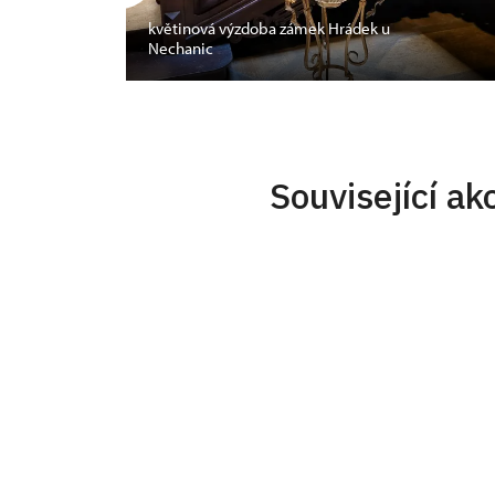
květinová výzdoba zámek Hrádek u
Nechanic
Související ak