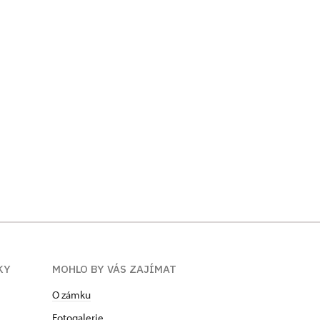
KY
MOHLO BY VÁS ZAJÍMAT
O zámku
Fotogalerie