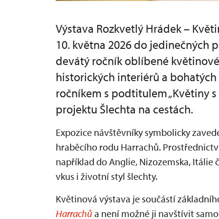
Výstava Rozkvetlý Hrádek – Květi
10. května 2026 do jedinečných p
devátý ročník oblíbené květinov
historických interiérů a bohatýc
ročníkem s podtitulem „Květiny s
projektu Šlechta na cestách.
Expozice návštěvníky symbolicky zavede 
hraběcího rodu Harrachů. Prostřednict
například do Anglie, Nizozemska, Itálie 
vkus i životní styl šlechty.
Květinová výstava je součástí základní
Harrachů
a není možné ji navštívit samo