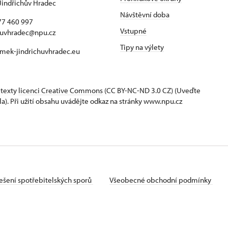
Jindřichův Hradec
Návštěvní doba
77 460 997
Vstupné
huvhradec@npu.cz
Tipy na výlety
mek-jindrichuvhradec.eu
 texty
licenci Creative Commons
(CC BY-NC-ND 3.0 CZ) (Uveďte
la). Při užití obsahu uvádějte odkaz na stránky www.npu.cz
ešení spotřebitelských sporů
Všeobecné obchodní podmínky