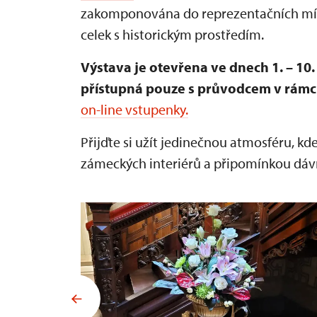
zakomponována do reprezentačních míst
celek s historickým prostředím.
Výstava je otevřena ve dnech 1. – 1
přístupná pouze s průvodcem v rámci
on-line vstupenky.
Přijďte si užít jedinečnou atmosféru, kd
zámeckých interiérů a připomínkou dáv