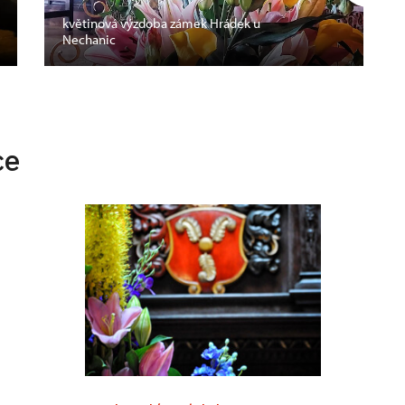
květinová výzdoba zámek Hrádek u
Nechanic
ce