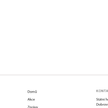
KONT
Domů
Akce
Státní 
Dobrovs
Zprávy