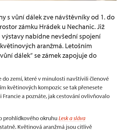
ny s vůní dálek zve návštěvníky od 1. do
rostor zámku Hrádek u Nechanic. Již
é výstavy nabídne nevšední spojení
h květinových aranžmá. Letošním
 vůní dálek“ se zámek zapojuje do
do zemí, které v minulosti navštívili členové
vím květinových kompozic se tak přenesete
či Francie a poznáte, jak cestování ovlivňovalo
ho prohlídkového okruhu
Lesk a sláva
statně. Květinová aranžmá jsou citlivě