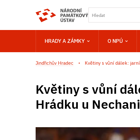
HRADY A ZÁMKY
O NPÚ
Jindřichův Hradec
Květiny s vůní dálek: jarní.
Květiny s vůní dál
Hrádku u Nechan