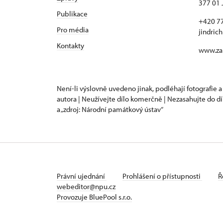
377 01 
Publikace
+420 7
Pro média
jindric
Kontakty
www.za
Není-li výslovně uvedeno jinak, podléhají fotografie a
autora | Neužívejte dílo komerčně | Nezasahujte do dí
a „zdroj: Národní památkový ústav“
Právní ujednání
Prohlášení o přístupnosti
Ř
webeditor@npu.cz
Provozuje BluePool s.r.o.