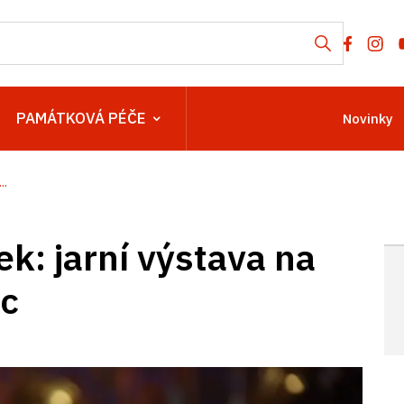
PAMÁTKOVÁ PÉČE
Novinky
..
ek: jarní výstava na
ic