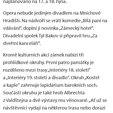
naplánováno na 17. a 18. října.
Opera nebude jediným divadlem na Mnichově
Hradišti. Na nádvoří se vrátí komedie „Bílá paní na
vdávání“, doplní ji novinka „Zámecký hotel“.
Divadelní spolek Tyl Bakov si připravil hru „Za
dveřmi kanceláří“.
Kromě kulturních akcí zámek nabízí tři
prohlídkové okruhy. První patro památky je
rozděleno mezi trasy „Interiéry 18. století“
a „Interiéry 19. století a divadlo“. Okruh „Kostel
a kaple“ zahrnuje lapidárium barokních soch.
Součástí okruhu je také hrob Albrechta
z Valdštejna a dvě výstavy mu věnované. „Ať už se
návštěvníci vydají na některou trasu nebo dorazí