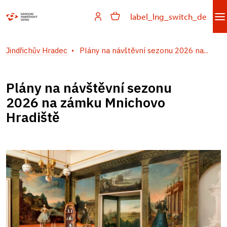
label_lng_switch_de
Jindřichův Hradec
Plány na návštěvní sezonu 2026 na...
Plány na návštěvní sezonu
2026 na zámku Mnichovo
Hradiště