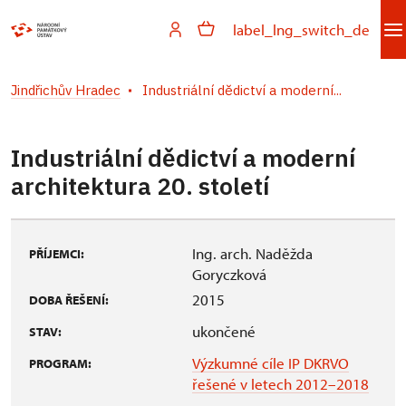
label_lng_switch_de
Jindřichův Hradec
Industriální dědictví a moderní...
Industriální dědictví a moderní
architektura 20. století
Ing. arch. Naděžda
PŘÍJEMCI:
Goryczková
2015
DOBA ŘEŠENÍ:
ukončené
STAV:
Výzkumné cíle IP DKRVO
PROGRAM:
řešené v letech 2012–2018