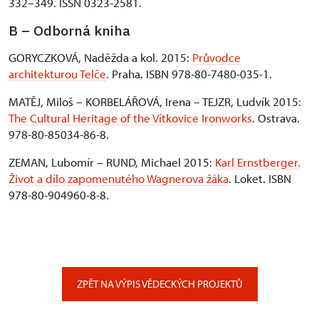
332–349. ISSN 0323-2581.
B – Odborná kniha
GORYCZKOVÁ, Naděžda a kol. 2015:
Průvodce
architekturou Telče
. Praha. ISBN 978-80-7480-035-1.
MATĚJ, Miloš – KORBELÁŘOVÁ, Irena – TEJZR, Ludvík 2015:
The Cultural Heritage of the Vítkovice Ironworks
. Ostrava.
978-80-85034-86-8.
ZEMAN, Lubomír – RUND, Michael 2015:
Karl Ernstberger.
Život a dílo zapomenutého Wagnerova žáka
. Loket. ISBN
978-80-904960-8-8.
ZPĚT NA VÝPIS VĚDECKÝCH PROJEKTŮ