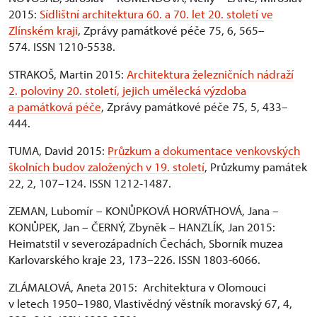
2015:
Sídlištní architektura 60. a 70. let 20. století ve
Zlínském kraji
, Zprávy památkové péče 75, 6, 565–
574. ISSN 1210-5538.
STRAKOŠ, Martin 2015:
Architektura železničních nádraží
2. poloviny 20. století, jejich umělecká výzdoba
a památková péče
, Zprávy památkové péče 75, 5, 433–
444.
TUMA, David 2015:
Průzkum a dokumentace venkovských
školních budov založených v 19. století
, Průzkumy památek
22, 2, 107–124. ISSN 1212-1487.
ZEMAN, Lubomír – KONŮPKOVÁ HORVÁTHOVÁ, Jana –
KONŮPEK, Jan – ČERNÝ, Zbyněk – HANZLÍK, Jan 2015:
Heimatstil v severozápadních Čechách, Sborník muzea
Karlovarského kraje 23, 173–226. ISSN 1803-6066.
ZLÁMALOVÁ, Aneta 2015: Architektura v Olomouci
v letech 1950–1980, Vlastivědný věstník moravský 67, 4,