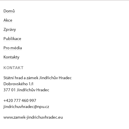
Domů
Akce
Zprávy
Publikace
Pro média
Kontakty
KONTAKT
Státní hrad a zámek Jindřichův Hradec
Dobrovského 1/I
377 01 Jindřichův Hradec
+420 777 460 997
jindrichuvhradec@npu.cz
www.zamek-jindrichuvhradec.eu