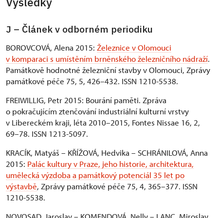
Výsledky
J – Článek v odborném periodiku
BOROVCOVÁ, Alena 2015:
Železnice v Olomouci
v komparaci s umístěním brněnského železničního nádraží
.
Památkově hodnotné železniční stavby v Olomouci, Zprávy
památkové péče 75, 5, 426–432. ISSN 1210-5538.
FREIWILLIG, Petr 2015: Bourání paměti. Zpráva
o pokračujícím ztenčování industriální kulturní vrstvy
v Libereckém kraji, léta 2010–2015, Fontes Nissae 16, 2,
69–78. ISSN 1213-5097.
KRACÍK, Matyáš – KŘÍŽOVÁ, Hedvika – SCHRÁNILOVÁ, Anna
2015:
Palác kultury v Praze, jeho historie, architektura,
umělecká výzdoba a památkový potenciál 35 let po
výstavbě
, Zprávy památkové péče 75, 4, 365–377. ISSN
1210-5538.
NOVOSAD, Jaroslav – KOMENDOVÁ, Nelly – LANC, Miroslav