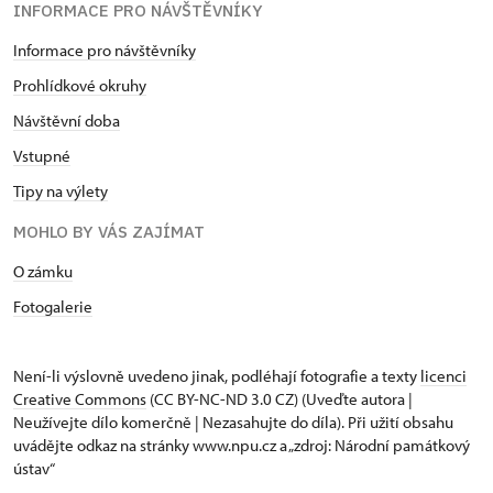
INFORMACE PRO NÁVŠTĚVNÍKY
Informace pro návštěvníky
Prohlídkové okruhy
Návštěvní doba
Vstupné
Tipy na výlety
MOHLO BY VÁS ZAJÍMAT
O zámku
Fotogalerie
Není-li výslovně uvedeno jinak, podléhají fotografie a texty
licenci
Creative Commons
(CC BY-NC-ND 3.0 CZ) (Uveďte autora |
Neužívejte dílo komerčně | Nezasahujte do díla). Při užití obsahu
uvádějte odkaz na stránky www.npu.cz a „zdroj: Národní památkový
ústav“