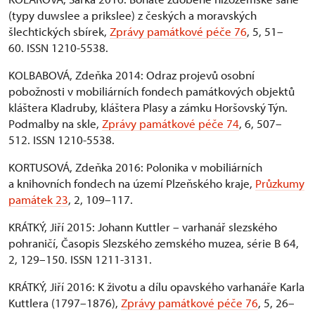
(typy duwslee a prikslee) z českých a moravských
šlechtických sbírek,
Zprávy památkové péče 76
, 5, 51–
60. ISSN 1210-5538.
KOLBABOVÁ, Zdeňka 2014: Odraz projevů osobní
pobožnosti v mobiliárních fondech památkových objektů
kláštera Kladruby, kláštera Plasy a zámku Horšovský Týn.
Podmalby na skle,
Zprávy památkové péče 74
, 6, 507–
512. ISSN 1210-5538.
KORTUSOVÁ, Zdeňka 2016: Polonika v mobiliárních
a knihovních fondech na území Plzeňského kraje,
Průzkumy
památek 23
, 2, 109–117.
KRÁTKÝ, Jiří 2015: Johann Kuttler – varhanář slezského
pohraničí, Časopis Slezského zemského muzea, série B 64,
2, 129–150. ISSN 1211-3131.
KRÁTKÝ, Jiří 2016: K životu a dílu opavského varhanáře Karla
Kuttlera (1797–1876),
Zprávy památkové péče 76
, 5, 26–