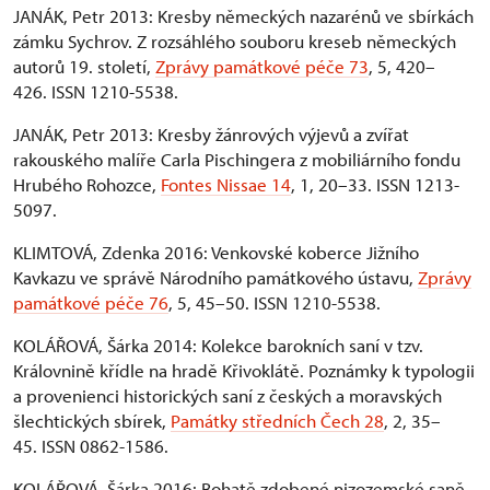
JANÁK, Petr 2013: Kresby německých nazarénů ve sbírkách
zámku Sychrov. Z rozsáhlého souboru kreseb německých
autorů 19. století,
Zprávy památkové péče 73
, 5, 420–
426. ISSN 1210-5538.
JANÁK, Petr 2013: Kresby žánrových výjevů a zvířat
rakouského malíře Carla Pischingera z mobiliárního fondu
Hrubého Rohozce,
Fontes Nissae 14
, 1, 20–33. ISSN 1213-
5097.
KLIMTOVÁ, Zdenka 2016: Venkovské koberce Jižního
Kavkazu ve správě Národního památkového ústavu,
Zprávy
památkové péče 76
, 5, 45–50. ISSN 1210-5538.
KOLÁŘOVÁ, Šárka 2014: Kolekce barokních saní v tzv.
Královnině křídle na hradě Křivoklátě. Poznámky k typologii
a provenienci historických saní z českých a moravských
šlechtických sbírek,
Památky středních Čech 28
, 2, 35–
45. ISSN 0862-1586.
KOLÁŘOVÁ, Šárka 2016: Bohatě zdobené nizozemské saně