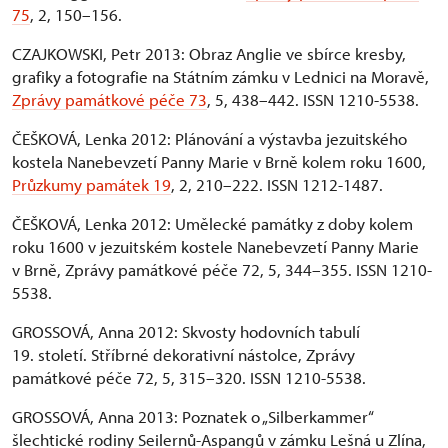
75
, 2, 150–156.
CZAJKOWSKI, Petr 2013: Obraz Anglie ve sbírce kresby,
grafiky a fotografie na Státním zámku v Lednici na Moravě,
Zprávy památkové péče 73
, 5, 438–442. ISSN 1210-5538.
ČEŠKOVÁ, Lenka 2012: Plánování a výstavba jezuitského
kostela Nanebevzetí Panny Marie v Brně kolem roku 1600,
Průzkumy památek 19
, 2, 210–222. ISSN 1212-1487.
ČEŠKOVÁ, Lenka 2012: Umělecké památky z doby kolem
roku 1600 v jezuitském kostele Nanebevzetí Panny Marie
v Brně, Zprávy památkové péče 72, 5, 344–355. ISSN 1210-
5538.
GROSSOVÁ, Anna 2012: Skvosty hodovních tabulí
19. století. Stříbrné dekorativní nástolce, Zprávy
památkové péče 72, 5, 315–320. ISSN 1210-5538.
GROSSOVÁ, Anna 2013: Poznatek o „Silberkammer“
šlechtické rodiny Seilernů-Aspangů v zámku Lešná u Zlína,