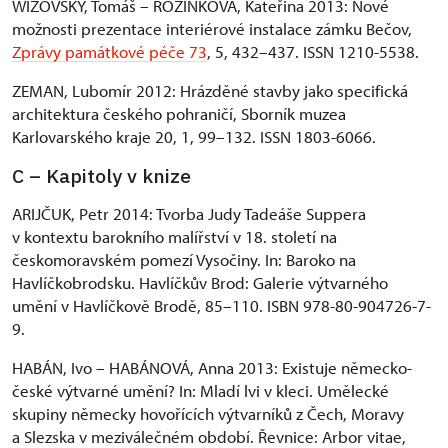
WIZOVSKÝ, Tomáš – ROZINKOVÁ, Kateřina 2013: Nové
možnosti prezentace interiérové instalace zámku Bečov,
Zprávy památkové péče 73
, 5, 432–437. ISSN 1210-5538.
ZEMAN, Lubomír 2012: Hrázděné stavby jako specifická
architektura českého pohraničí, Sborník muzea
Karlovarského kraje 20, 1, 99–132. ISSN 1803-6066.
C – Kapitoly v knize
ARIJČUK, Petr 2014: Tvorba Judy Tadeáše Suppera
v kontextu barokního malířství v 18. století na
českomoravském pomezí Vysočiny. In: Baroko na
Havlíčkobrodsku. Havlíčkův Brod: Galerie výtvarného
umění v Havlíčkově Brodě, 85–110. ISBN 978-80-904726-7-
9.
HABÁN, Ivo – HABÁNOVÁ, Anna 2013: Existuje německo-
české výtvarné umění? In: Mladí lvi v kleci. Umělecké
skupiny německy hovořících výtvarníků z Čech, Moravy
a Slezska v meziválečném období. Řevnice: Arbor vitae,