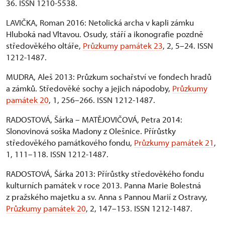
36. ISSN 1210-5538.
LAVIČKA, Roman 2016: Netolická archa v kapli zámku
Hluboká nad Vltavou. Osudy, stáří a ikonografie pozdně
středověkého oltáře,
Průzkumy památek 23
, 2, 5–24. ISSN
1212-1487.
MUDRA, Aleš 2013: Průzkum sochařství ve fondech hradů
a zámků. Středověké sochy a jejich nápodoby,
Průzkumy
památek 20
, 1, 256–266. ISSN 1212-1487.
RADOSTOVÁ, Šárka – MATĚJOVIČOVÁ, Petra 2014:
Slonovinová soška Madony z Olešnice. Přírůstky
středověkého památkového fondu,
Průzkumy památek 21
,
1, 111–118. ISSN 1212-1487.
RADOSTOVÁ, Šárka 2013: Přírůstky středověkého fondu
kulturních památek v roce 2013. Panna Marie Bolestná
z pražského majetku a sv. Anna s Pannou Marií z Ostravy,
Průzkumy památek 20
, 2, 147–153. ISSN 1212-1487.