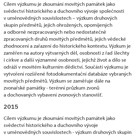
Cílem výzkumu je zkoumání movitých památek jako
svědectví historického a duchovního vývoje společnosti
v uměnovědných souvislostech – výzkum druhových
skupin předmětů, jejich ohrožených, opomíjených
a odborně nezpracovaných nebo nedostatečně
zpracovaných druhů movitých předmětů, jejich vědecké
zhodnocení a zařazení do historického kontextu. Výzkum je
zaměřen na autory výtvarných děl, osobnosti z řad šlechty
i církve a další významné osobnosti, jejichž život a dílo se
odráží v movitém kulturním dědictví. Součástí výzkumu je
vytvoření rozšířené fotodokumentační databáze vybraných
movitých předmětů. Výzkum se zaměřuje dále na
zvonařské památky - terénní průzkum zvonů
a dochovaných vybavení zvonových stanovišť.
2015
Cílem výzkumu je zkoumání movitých památek jako
svědectví historického a duchovního vývoje
v uměnovědných souvislostech - výzkum druhových skupin