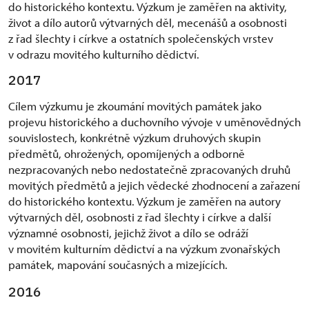
do historického kontextu. Výzkum je zaměřen na aktivity,
život a dílo autorů výtvarných děl, mecenášů a osobnosti
z řad šlechty i církve a ostatních společenských vrstev
v odrazu movitého kulturního dědictví.
2017
Cílem výzkumu je zkoumání movitých památek jako
projevu historického a duchovního vývoje v uměnovědných
souvislostech, konkrétně výzkum druhových skupin
předmětů, ohrožených, opomíjených a odborně
nezpracovaných nebo nedostatečně zpracovaných druhů
movitých předmětů a jejich vědecké zhodnocení a zařazení
do historického kontextu. Výzkum je zaměřen na autory
výtvarných děl, osobnosti z řad šlechty i církve a další
významné osobnosti, jejichž život a dílo se odráží
v movitém kulturním dědictví a na výzkum zvonařských
památek, mapování současných a mizejících.
2016