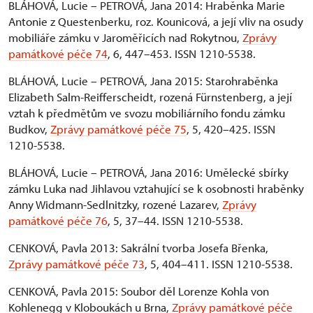
BLÁHOVÁ, Lucie – PETROVÁ, Jana 2014: Hraběnka Marie
Antonie z Questenberku, roz. Kounicová, a její vliv na osudy
mobiliáře zámku v Jaroměřicích nad Rokytnou,
Zprávy
památkové péče 74
, 6, 447–453. ISSN 1210-5538.
BLÁHOVÁ, Lucie – PETROVÁ, Jana 2015: Starohraběnka
Elizabeth Salm-Reifferscheidt, rozená Fürnstenberg, a její
vztah k předmětům ve svozu mobiliárního fondu zámku
Budkov,
Zprávy památkové péče 75
, 5, 420–425. ISSN
1210-5538.
BLÁHOVÁ, Lucie – PETROVÁ, Jana 2016: Umělecké sbírky
zámku Luka nad Jihlavou vztahující se k osobnosti hraběnky
Anny Widmann-Sedlnitzky, rozené Lazarev,
Zprávy
památkové péče 76
, 5, 37–44. ISSN 1210-5538.
CENKOVÁ, Pavla 2013: Sakrální tvorba Josefa Břenka,
Zprávy památkové péče 73
, 5, 404–411. ISSN 1210-5538.
CENKOVÁ, Pavla 2015: Soubor děl Lorenze Kohla von
Kohlenegg v Kloboukách u Brna,
Zprávy památkové péče