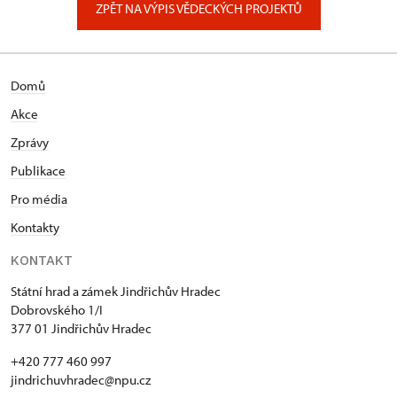
ZPĚT NA VÝPIS VĚDECKÝCH PROJEKTŮ
Domů
Akce
Zprávy
Publikace
Pro média
Kontakty
KONTAKT
Státní hrad a zámek Jindřichův Hradec
Dobrovského 1/I
377 01 Jindřichův Hradec
+420 777 460 997
jindrichuvhradec@npu.cz