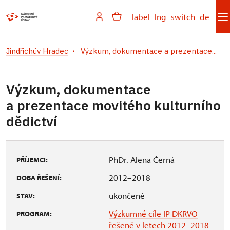
label_lng_switch_de
Jindřichův Hradec
Výzkum, dokumentace a prezentace...
Výzkum, dokumentace
a prezentace movitého kulturního
dědictví
PhDr. Alena Černá
PŘÍJEMCI:
2012–2018
DOBA ŘEŠENÍ:
ukončené
STAV:
Výzkumné cíle IP DKRVO
PROGRAM:
řešené v letech 2012–2018