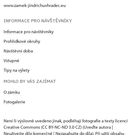
www.zamek-jindrichuvhradec.eu
INFORMACE PRO NÁVŠTĚVNÍKY
Informace pro návštěvníky
Prohlídkové okruhy
Návštěvní doba
Vstupné
Tipy na výlety
MOHLO BY VÁS ZAJÍMAT
O zámku
Fotogalerie
Není-li výslovně uvedeno jinak, podléhají fotografie a texty
licenci
Creative Commons
(CC BY-NC-ND 3.0 CZ) (Uveďte autora |
Neužívejte dílo komerčně | Nezasahujte do díla). Při užití obsahu