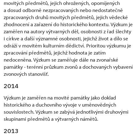
movitých předmětů, jejich ohrožených, opomíjených
a dosud odborně nezpracovaných nebo nedostatečně
zpracovaných druhů movitých předmětů, jejich vědecké
zhodnocení a zařazení do historického kontextu. Výzkum je
zaměřen na autory výtvarných děl, osobnosti z řad šlechty
i církve a další významné osobnosti, jejichž život a dílo se
odráží v movitém kulturním dědictví. Prioritou výzkumu je
zpracování předmětů, jejichž hodnota je zatím
nedoceněna. Výzkum se zaměřuje dále na zvonařské
památky - terénní průzkum zvonů a dochovaných vybavení
zvonových stanovišť.
2014
Výzkum je zaměřen na movité památky jako doklad
historického a duchovního vývoje v uměnovědných
souvislostech. Výzkum se zabývá jednotlivými druhovými
skupinami předmětů a výtvarných námětů.
2013