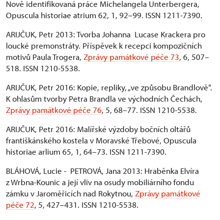
Nově identifikovaná práce Michelangela Unterbergera,
Opuscula historiae atrium 62, 1, 92–99. ISSN 1211-7390.
ARIJČUK, Petr 2013: Tvorba Johanna Lucase Krackera pro
loucké premonstráty. Příspěvek k recepci kompozičních
motivů Paula Trogera,
Zprávy památkové péče 73
, 6, 507–
518. ISSN 1210-5538.
ARIJČUK, Petr 2016: Kopie, repliky, „ve způsobu Brandlově“.
K ohlasům tvorby Petra Brandla ve východních Čechách,
Zprávy památkové péče 76
, 5, 68–77. ISSN 1210-5538.
ARIJČUK, Petr 2016: Malířské výzdoby bočních oltářů
františkánského kostela v Moravské Třebové, Opuscula
historiae arlium 65, 1, 64–73. ISSN 1211-7390.
BLÁHOVÁ, Lucie - PETROVÁ, Jana 2013: Hraběnka Elvíra
z Wrbna-Kounic a její vliv na osudy mobiliárního fondu
zámku v Jaroměřicích nad Rokytnou,
Zprávy památkové
péče 72
, 5, 427–431. ISSN 1210-5538.