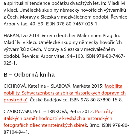
a spirituální tendence počátku dvacátých let. In: Mladí lvi
v kleci. Umělecké skupiny německy hovořících výtvarníků
z Čech, Moravy a Slezska v meziválečném období. Řevnice:
Arbor vitae, 40–59. ISBN 978-80-7467-025-1.
HABÁN, Ivo 2013: Verein deutcher Malerinnen Prag. In:
Mladí lvi v kleci. Umělecké skupiny německy hovořících
výtvarníků z Čech, Moravy a Slezska v meziválečném
období. Řevnice: Arbor vitae, 94–103. ISBN 978-80-7467-
025-1.
B – Odborná kniha
CICHROVÁ, Kateřina – SLABOVÁ, Markéta 2015:
Mobilita
nobility. Schwarzenberská sbírka historických dopravních
prostředků
. České Budějovice. ISBN 978-80-87890-15-8.
CZAJKOWSKI, Petr – TRNKOVÁ, Petra 2012:
Portréty
italských pamětihodností v kresbách a historických
fotografiích z liechtensteinských sbírek
. Brno. ISBN 978-80-
87104-94-1.