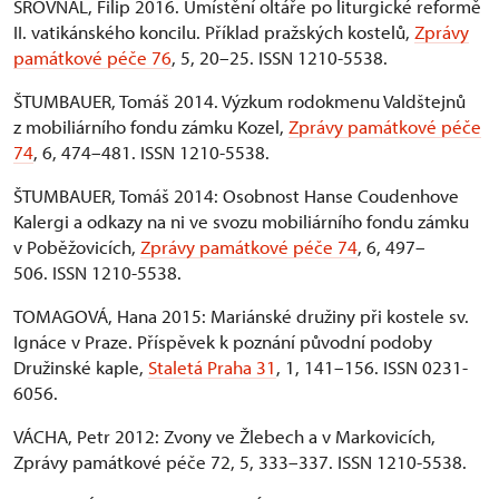
SROVNAL, Filip 2016. Umístění oltáře po liturgické reformě
II. vatikánského koncilu. Příklad pražských kostelů,
Zprávy
památkové péče 76
, 5, 20–25. ISSN 1210-5538.
ŠTUMBAUER, Tomáš 2014. Výzkum rodokmenu Valdštejnů
z mobiliárního fondu zámku Kozel,
Zprávy památkové péče
74
, 6, 474–481. ISSN 1210-5538.
ŠTUMBAUER, Tomáš 2014: Osobnost Hanse Coudenhove
Kalergi a odkazy na ni ve svozu mobiliárního fondu zámku
v Poběžovicích,
Zprávy památkové péče 74
, 6, 497–
506. ISSN 1210-5538.
TOMAGOVÁ, Hana 2015: Mariánské družiny při kostele sv.
Ignáce v Praze. Příspěvek k poznání původní podoby
Družinské kaple,
Staletá Praha 31
, 1, 141–156. ISSN 0231-
6056.
VÁCHA, Petr 2012: Zvony ve Žlebech a v Markovicích,
Zprávy památkové péče 72, 5, 333–337. ISSN 1210-5538.