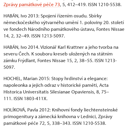
Zprávy památkové péče 73
, 5, 412–419. ISSN 1210-5538.
HABÁN, Ivo 2013: Spojení řízením osudu. Sbírky
německočeského výtvarného umění 1. poloviny 20. století
ve fondech Národního památkového ústavu, Fontes Nissae
14, 2, 32–49. ISSN 1213-5097.
HABÁN, Ivo 2014. Vizionář Karl Krattner a jeho tvorba na
severu Čech. K souboru kreseb uložených na státním
zámku Frýdlant, Fontes Nissae 15, 2, 38–55. ISSN 1213-
5097.
HOCHEL, Marian 2015: Stopy hrdinství a elegance:
napoleonka a jejich odraz v historické paměti, Acta
Historica Universitatis Silesianae Opaviensis, 8, 75–
111. ISSN 1803-411X.
HOLÍKOVÁ, Pavla 2012: Knihovní fondy liechtensteinské
primogenitury a zámecká knihovna v Lednici, Zprávy
památkové péče 72, 5, 338–343. ISSN 1210-5538.