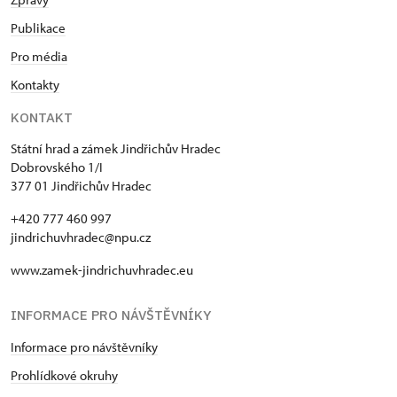
Publikace
Pro média
Kontakty
KONTAKT
Státní hrad a zámek Jindřichův Hradec
Dobrovského 1/I
377 01 Jindřichův Hradec
+420 777 460 997
jindrichuvhradec@npu.cz
www.zamek-jindrichuvhradec.eu
INFORMACE PRO NÁVŠTĚVNÍKY
Informace pro návštěvníky
Prohlídkové okruhy