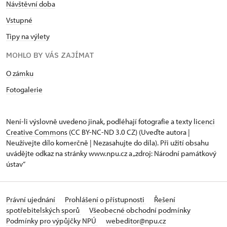
Návštěvní doba
Vstupné
Tipy na výlety
MOHLO BY VÁS ZAJÍMAT
O zámku
Fotogalerie
Není-li výslovně uvedeno jinak, podléhají fotografie a texty
licenci
Creative Commons
(CC BY-NC-ND 3.0 CZ) (Uveďte autora |
Neužívejte dílo komerčně | Nezasahujte do díla). Při užití obsahu
uvádějte odkaz na stránky www.npu.cz a „zdroj: Národní památkový
ústav“
Právní ujednání
Prohlášení o přístupnosti
Řešení
spotřebitelských sporů
Všeobecné obchodní podmínky
Podmínky pro výpůjčky NPÚ
webeditor@npu.cz